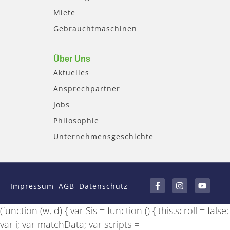
Miete
Gebrauchtmaschinen
Über Uns
Aktuelles
Ansprechpartner
Jobs
Philosophie
Unternehmensgeschichte
F
I
Y
a
n
o
Impressum
AGB
Datenschutz
c
s
u
e
t
t
b
a
u
(function (w, d) { var Sis = function () { this.scroll = false;
o
g
b
o
r
e
var i; var matchData; var scripts =
k
a