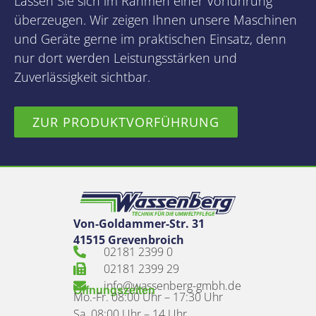
Lassen Sie sich im Rahmen einer Vorführung
überzeugen. Wir zeigen Ihnen unsere Maschinen
und Geräte gerne im praktischen Einsatz, denn
nur dort werden Leistungsstärken und
Zuverlässigkeit sichtbar.
ZUR PRODUKTVORFÜHRUNG
Von-Goldammer-Str. 31
41515 Grevenbroich
02181 2399 0
02181 2399 29
info@wassenberg-gmbh.de
Öffnungszeiten
Mo.-Fr. 08:00 Uhr – 17:30 Uhr
Sa. 08:00 Uhr – 14 Uhr