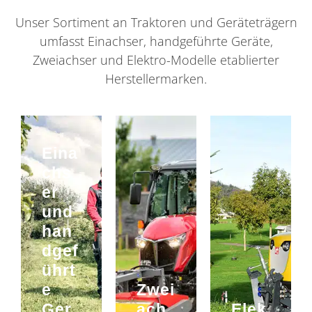
Unser Sortiment an Traktoren und Geräteträgern
umfasst Einachser, handgeführte Geräte,
Zweiachser und Elektro-Modelle etablierter
Herstellermarken.
Eina
chs
er
und
han
dgef
ührt
e
Zwei
Ger
ach
Elek