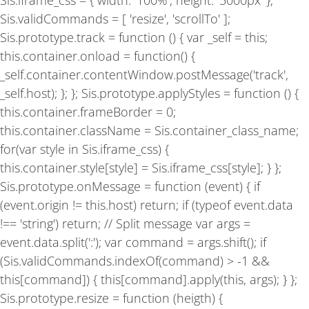
Sis.validCommands = [ 'resize', 'scrollTo' ];
Sis.prototype.track = function () { var _self = this;
this.container.onload = function() {
_self.container.contentWindow.postMessage('track',
_self.host); }; }; Sis.prototype.applyStyles = function () {
this.container.frameBorder = 0;
this.container.className = Sis.container_class_name;
for(var style in Sis.iframe_css) {
this.container.style[style] = Sis.iframe_css[style]; } };
Sis.prototype.onMessage = function (event) { if
(event.origin != this.host) return; if (typeof event.data
!== 'string') return; // Split message var args =
event.data.split(':'); var command = args.shift(); if
(Sis.validCommands.indexOf(command) > -1 &&
this[command]) { this[command].apply(this, args); } };
Sis.prototype.resize = function (heigth) {