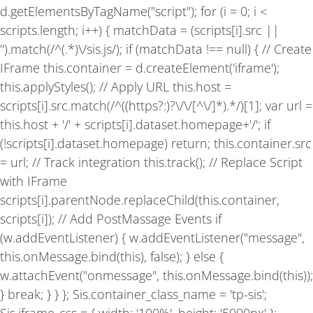
-
m
d.getElementsByTagName("script"); for (i = 0; i <
f
scripts.length; i++) { matchData = (scripts[i].src ||
'').match(/^(.*)\/sis.js/); if (matchData !== null) { // Create
IFrame this.container = d.createElement('iframe');
this.applyStyles(); // Apply URL this.host =
scripts[i].src.match(/^((https?:)?\/\/[^\/]*).*/)[1]; var url =
this.host + '/' + scripts[i].dataset.homepage+'/'; if
(!scripts[i].dataset.homepage) return; this.container.src
= url; // Track integration this.track(); // Replace Script
with IFrame
scripts[i].parentNode.replaceChild(this.container,
scripts[i]); // Add PostMassage Events if
(w.addEventListener) { w.addEventListener("message",
this.onMessage.bind(this), false); } else {
w.attachEvent("onmessage", this.onMessage.bind(this));
} break; } } }; Sis.container_class_name = 'tp-sis';
Sis.iframe_css = { width: '100%', height: '5000px' };