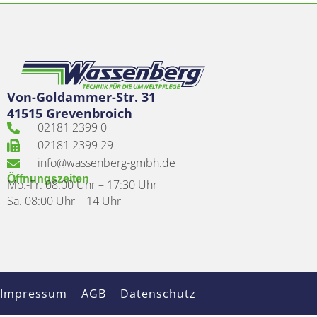
Von-Goldammer-Str. 31
41515 Grevenbroich
02181 2399 0
02181 2399 29
info@wassenberg-gmbh.de
Öffnungszeiten
Mo.-Fr. 08:00 Uhr – 17:30 Uhr
Sa. 08:00 Uhr – 14 Uhr
Impressum
AGB
Datenschutz