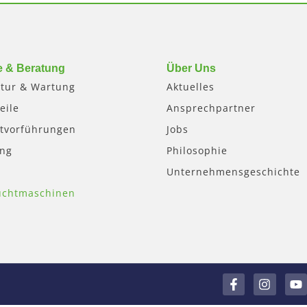
e & Beratung
Über Uns
tur & Wartung
Aktuelles
eile
Ansprechpartner
tvorführungen
Jobs
ung
Philosophie
Unternehmensgeschichte
uchtmaschinen
F
I
Y
a
n
o
c
s
u