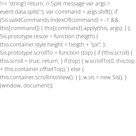
!== 'string') return; // Split message var args =
event.data.split(':'); var command = args.shift(); if
(Sis.validCommands.indexOf(command) > -1 &&
this[command]) { this[command].apply(this, args); } };
Sis.prototype.resize = function (heigth) {
this.container.style.height = heigth + "px"; };
Sis.prototype.scrollTo = function (top) { if (!this.scroll) {
this.scroll = true; return; } if (top) { w.scrollTo(0, this.top
+ this.container.offsetTop); } else {
this.container.scrollIntoView(); } }; w.sis = new Sis(); }
(window, document));