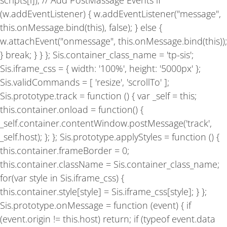
scripts[i]); // Add PostMassage Events if
(w.addEventListener) { w.addEventListener("message",
this.onMessage.bind(this), false); } else {
w.attachEvent("onmessage", this.onMessage.bind(this));
} break; } } }; Sis.container_class_name = 'tp-sis';
Sis.iframe_css = { width: '100%', height: '5000px' };
Sis.validCommands = [ 'resize', 'scrollTo' ];
Sis.prototype.track = function () { var _self = this;
this.container.onload = function() {
_self.container.contentWindow.postMessage('track',
_self.host); }; }; Sis.prototype.applyStyles = function () {
this.container.frameBorder = 0;
this.container.className = Sis.container_class_name;
for(var style in Sis.iframe_css) {
this.container.style[style] = Sis.iframe_css[style]; } };
Sis.prototype.onMessage = function (event) { if
(event.origin != this.host) return; if (typeof event.data