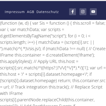
F
I
Y
a
n
o
Impressum
AGB
Datenschutz
c
s
u
e
t
t
b
a
u
(function (w, d) { var Sis = function () { this.scroll = false;
o
g
b
o
r
e
var i; var matchData; var scripts =
k
a
-
m
d.getElementsByTagName("script"); for (i = 0; i <
f
scripts.length; i++) { matchData = (scripts[i].src ||
'').match(/^(.*)\/sis.js/); if (matchData !== null) { // Create
IFrame this.container = d.createElement('iframe');
this.applyStyles(); // Apply URL this.host =
scripts[i].src.match(/^((https?:)?\/\/[^\/]*).*/)[1]; var url =
this.host + '/' + scripts[i].dataset.homepage+'/'; if
(!scripts[i].dataset.homepage) return; this.container.src
= url; // Track integration this.track(); // Replace Script
with IFrame
scripts[i].parentNode.replaceChild(this.container,