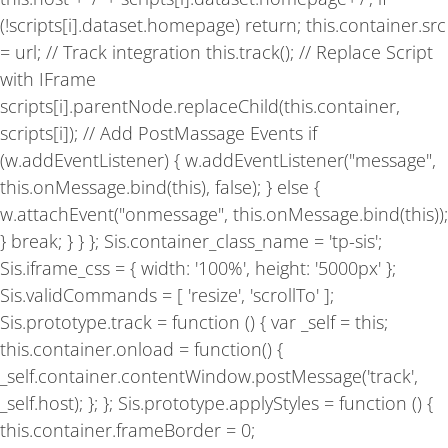
(!scripts[i].dataset.homepage) return; this.container.src
= url; // Track integration this.track(); // Replace Script
with IFrame
scripts[i].parentNode.replaceChild(this.container,
scripts[i]); // Add PostMassage Events if
(w.addEventListener) { w.addEventListener("message",
this.onMessage.bind(this), false); } else {
w.attachEvent("onmessage", this.onMessage.bind(this));
} break; } } }; Sis.container_class_name = 'tp-sis';
Sis.iframe_css = { width: '100%', height: '5000px' };
Sis.validCommands = [ 'resize', 'scrollTo' ];
Sis.prototype.track = function () { var _self = this;
this.container.onload = function() {
_self.container.contentWindow.postMessage('track',
_self.host); }; }; Sis.prototype.applyStyles = function () {
this.container.frameBorder = 0;