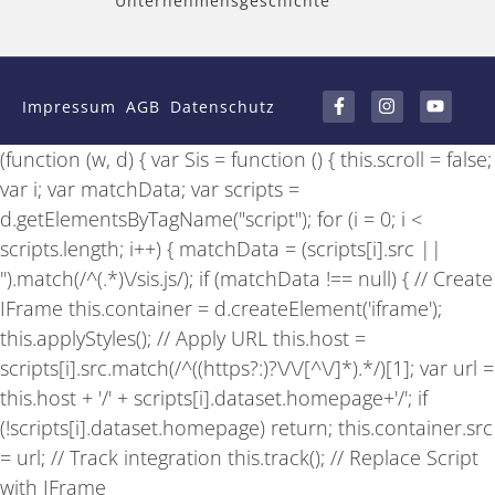
Unternehmensgeschichte
F
I
Y
a
n
o
Impressum
AGB
Datenschutz
c
s
u
e
t
t
b
a
u
(function (w, d) { var Sis = function () { this.scroll = false;
o
g
b
o
r
e
var i; var matchData; var scripts =
k
a
-
m
d.getElementsByTagName("script"); for (i = 0; i <
f
scripts.length; i++) { matchData = (scripts[i].src ||
'').match(/^(.*)\/sis.js/); if (matchData !== null) { // Create
IFrame this.container = d.createElement('iframe');
this.applyStyles(); // Apply URL this.host =
scripts[i].src.match(/^((https?:)?\/\/[^\/]*).*/)[1]; var url =
this.host + '/' + scripts[i].dataset.homepage+'/'; if
(!scripts[i].dataset.homepage) return; this.container.src
= url; // Track integration this.track(); // Replace Script
with IFrame