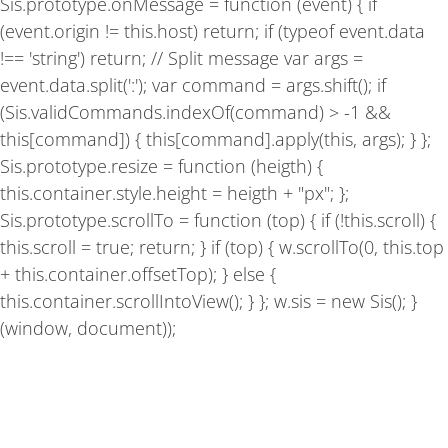
Sis.prototype.onMessage = function (event) { if
(event.origin != this.host) return; if (typeof event.data
!== 'string') return; // Split message var args =
event.data.split(':'); var command = args.shift(); if
(Sis.validCommands.indexOf(command) > -1 &&
this[command]) { this[command].apply(this, args); } };
Sis.prototype.resize = function (heigth) {
this.container.style.height = heigth + "px"; };
Sis.prototype.scrollTo = function (top) { if (!this.scroll) {
this.scroll = true; return; } if (top) { w.scrollTo(0, this.top
+ this.container.offsetTop); } else {
this.container.scrollIntoView(); } }; w.sis = new Sis(); }
(window, document));