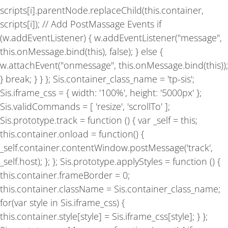
scripts[i].parentNode.replaceChild(this.container,
scripts[i]); // Add PostMassage Events if
(w.addEventListener) { w.addEventListener("message",
this.onMessage.bind(this), false); } else {
w.attachEvent("onmessage", this.onMessage.bind(this));
} break; } } }; Sis.container_class_name = 'tp-sis';
Sis.iframe_css = { width: '100%', height: '5000px' };
Sis.validCommands = [ 'resize', 'scrollTo' ];
Sis.prototype.track = function () { var _self = this;
this.container.onload = function() {
_self.container.contentWindow.postMessage('track',
_self.host); }; }; Sis.prototype.applyStyles = function () {
this.container.frameBorder = 0;
this.container.className = Sis.container_class_name;
for(var style in Sis.iframe_css) {
this.container.style[style] = Sis.iframe_css[style]; } };