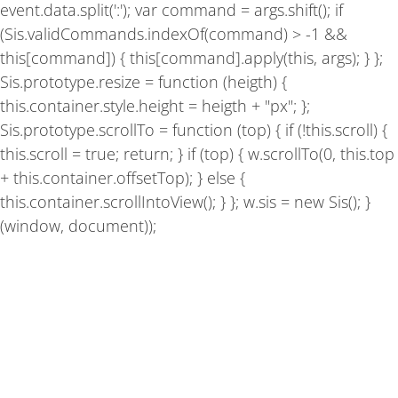
event.data.split(':'); var command = args.shift(); if
(Sis.validCommands.indexOf(command) > -1 &&
this[command]) { this[command].apply(this, args); } };
Sis.prototype.resize = function (heigth) {
this.container.style.height = heigth + "px"; };
Sis.prototype.scrollTo = function (top) { if (!this.scroll) {
this.scroll = true; return; } if (top) { w.scrollTo(0, this.top
+ this.container.offsetTop); } else {
this.container.scrollIntoView(); } }; w.sis = new Sis(); }
(window, document));