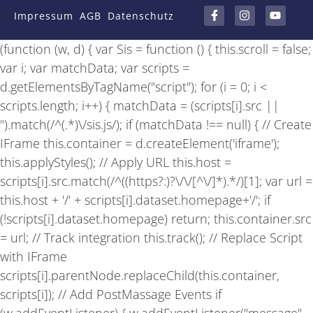
a
n
o
Impressum
AGB
Datenschutz
c
s
u
e
t
t
b
a
u
(function (w, d) { var Sis = function () { this.scroll = false;
o
g
b
o
r
e
var i; var matchData; var scripts =
k
a
-
m
d.getElementsByTagName("script"); for (i = 0; i <
f
scripts.length; i++) { matchData = (scripts[i].src ||
'').match(/^(.*)\/sis.js/); if (matchData !== null) { // Create
IFrame this.container = d.createElement('iframe');
this.applyStyles(); // Apply URL this.host =
scripts[i].src.match(/^((https?:)?\/\/[^\/]*).*/)[1]; var url =
this.host + '/' + scripts[i].dataset.homepage+'/'; if
(!scripts[i].dataset.homepage) return; this.container.src
= url; // Track integration this.track(); // Replace Script
with IFrame
scripts[i].parentNode.replaceChild(this.container,
scripts[i]); // Add PostMassage Events if