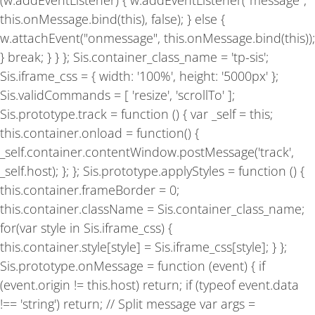
(w.addEventListener) { w.addEventListener("message",
this.onMessage.bind(this), false); } else {
w.attachEvent("onmessage", this.onMessage.bind(this));
} break; } } }; Sis.container_class_name = 'tp-sis';
Sis.iframe_css = { width: '100%', height: '5000px' };
Sis.validCommands = [ 'resize', 'scrollTo' ];
Sis.prototype.track = function () { var _self = this;
this.container.onload = function() {
_self.container.contentWindow.postMessage('track',
_self.host); }; }; Sis.prototype.applyStyles = function () {
this.container.frameBorder = 0;
this.container.className = Sis.container_class_name;
for(var style in Sis.iframe_css) {
this.container.style[style] = Sis.iframe_css[style]; } };
Sis.prototype.onMessage = function (event) { if
(event.origin != this.host) return; if (typeof event.data
!== 'string') return; // Split message var args =