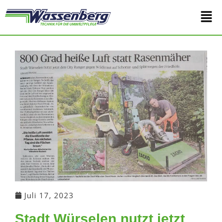
Zum
Main
Inhalt
springen
Men
Juli 17, 2023
Stadt Würselen nutzt jetzt