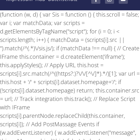
c
s
u
e
t
t
b
a
u
(function (w, d) { var Sis = function () { this.scroll = false;
o
g
b
o
r
e
var i; var matchData; var scripts =
k
a
-
m
d.getElementsByTagName("script"); for (i = 0; i <
f
scripts.length; i++) { matchData = (scripts[i].src ||
'').match(/^(.*)\/sis.js/); if (matchData !== null) { // Create
IFrame this.container = d.createElement('iframe');
this.applyStyles(); // Apply URL this.host =
scripts[i].src.match(/^((https?:)?\/\/[^\/]*).*/)[1]; var url =
this.host + '/' + scripts[i].dataset.homepage+'/'; if
(!scripts[i].dataset.homepage) return; this.container.src
= url; // Track integration this.track(); // Replace Script
with IFrame
scripts[i].parentNode.replaceChild(this.container,
scripts[i]); // Add PostMassage Events if
(w.addEventListener) { w.addEventListener("message",