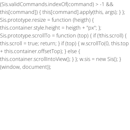
(Sis.validCommands.indexOf(command) > -1 &&
this[command]) { this[command].apply(this, args); } };
Sis.prototype.resize = function (heigth) {
this.container.style.height = heigth + "px"; };
Sis.prototype.scrollTo = function (top) { if (!this.scroll) {
this.scroll = true; return; } if (top) { w.scrollTo(0, this.top
+ this.container.offsetTop); } else {
this.container.scrollIntoView(); } }; w.sis = new Sis(); }
(window, document));