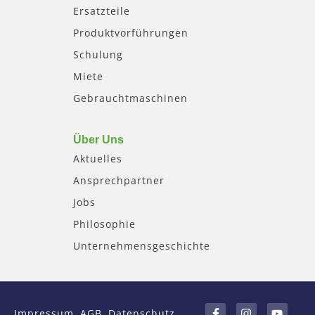
Ersatzteile
Produktvorführungen
Schulung
Miete
Gebrauchtmaschinen
Über Uns
Aktuelles
Ansprechpartner
Jobs
Philosophie
Unternehmensgeschichte
F
I
Y
a
n
o
Impressum
AGB
Datenschutz