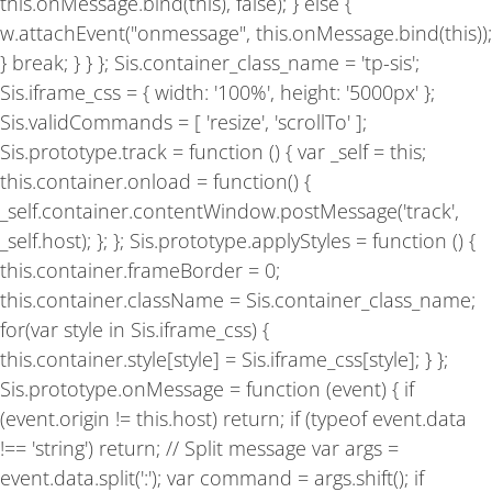
this.onMessage.bind(this), false); } else {
w.attachEvent("onmessage", this.onMessage.bind(this));
} break; } } }; Sis.container_class_name = 'tp-sis';
Sis.iframe_css = { width: '100%', height: '5000px' };
Sis.validCommands = [ 'resize', 'scrollTo' ];
Sis.prototype.track = function () { var _self = this;
this.container.onload = function() {
_self.container.contentWindow.postMessage('track',
_self.host); }; }; Sis.prototype.applyStyles = function () {
this.container.frameBorder = 0;
this.container.className = Sis.container_class_name;
for(var style in Sis.iframe_css) {
this.container.style[style] = Sis.iframe_css[style]; } };
Sis.prototype.onMessage = function (event) { if
(event.origin != this.host) return; if (typeof event.data
!== 'string') return; // Split message var args =
event.data.split(':'); var command = args.shift(); if