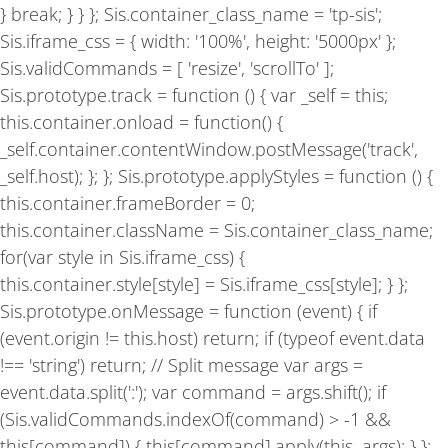
} break; } } }; Sis.container_class_name = 'tp-sis';
Sis.iframe_css = { width: '100%', height: '5000px' };
Sis.validCommands = [ 'resize', 'scrollTo' ];
Sis.prototype.track = function () { var _self = this;
this.container.onload = function() {
_self.container.contentWindow.postMessage('track',
_self.host); }; }; Sis.prototype.applyStyles = function () {
this.container.frameBorder = 0;
this.container.className = Sis.container_class_name;
for(var style in Sis.iframe_css) {
this.container.style[style] = Sis.iframe_css[style]; } };
Sis.prototype.onMessage = function (event) { if
(event.origin != this.host) return; if (typeof event.data
!== 'string') return; // Split message var args =
event.data.split(':'); var command = args.shift(); if
(Sis.validCommands.indexOf(command) > -1 &&
this[command]) { this[command].apply(this, args); } };