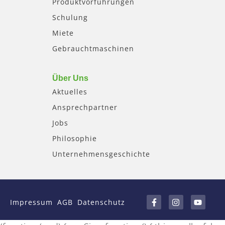
Produktvorführungen
Schulung
Miete
Gebrauchtmaschinen
Über Uns
Aktuelles
Ansprechpartner
Jobs
Philosophie
Unternehmensgeschichte
F
I
Y
a
n
o
Impressum
AGB
Datenschutz
c
s
u
e
t
t
b
a
u