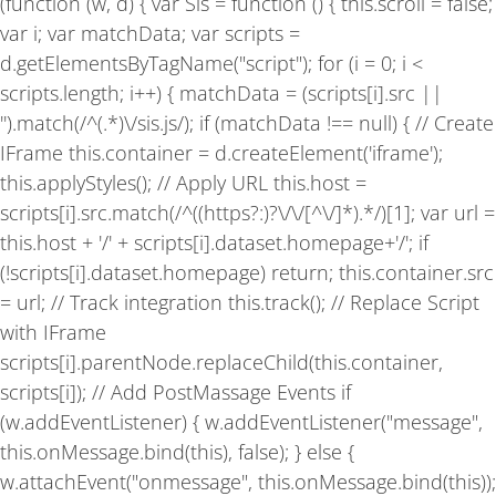
(function (w, d) { var Sis = function () { this.scroll = false;
o
g
b
o
r
e
var i; var matchData; var scripts =
k
a
-
m
d.getElementsByTagName("script"); for (i = 0; i <
f
scripts.length; i++) { matchData = (scripts[i].src ||
'').match(/^(.*)\/sis.js/); if (matchData !== null) { // Create
IFrame this.container = d.createElement('iframe');
this.applyStyles(); // Apply URL this.host =
scripts[i].src.match(/^((https?:)?\/\/[^\/]*).*/)[1]; var url =
this.host + '/' + scripts[i].dataset.homepage+'/'; if
(!scripts[i].dataset.homepage) return; this.container.src
= url; // Track integration this.track(); // Replace Script
with IFrame
scripts[i].parentNode.replaceChild(this.container,
scripts[i]); // Add PostMassage Events if
(w.addEventListener) { w.addEventListener("message",
this.onMessage.bind(this), false); } else {
w.attachEvent("onmessage", this.onMessage.bind(this));