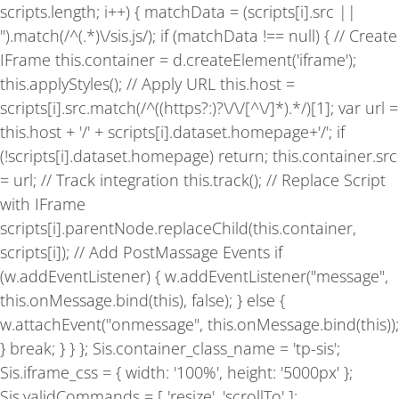
f
scripts.length; i++) { matchData = (scripts[i].src ||
'').match(/^(.*)\/sis.js/); if (matchData !== null) { // Create
IFrame this.container = d.createElement('iframe');
this.applyStyles(); // Apply URL this.host =
scripts[i].src.match(/^((https?:)?\/\/[^\/]*).*/)[1]; var url =
this.host + '/' + scripts[i].dataset.homepage+'/'; if
(!scripts[i].dataset.homepage) return; this.container.src
= url; // Track integration this.track(); // Replace Script
with IFrame
scripts[i].parentNode.replaceChild(this.container,
scripts[i]); // Add PostMassage Events if
(w.addEventListener) { w.addEventListener("message",
this.onMessage.bind(this), false); } else {
w.attachEvent("onmessage", this.onMessage.bind(this));
} break; } } }; Sis.container_class_name = 'tp-sis';
Sis.iframe_css = { width: '100%', height: '5000px' };
Sis.validCommands = [ 'resize', 'scrollTo' ];