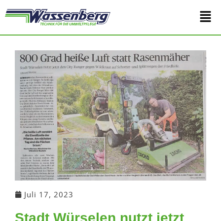
Zum
Main
Inhalt
springen
Men
Juli 17, 2023
Stadt Würselen nutzt jetzt