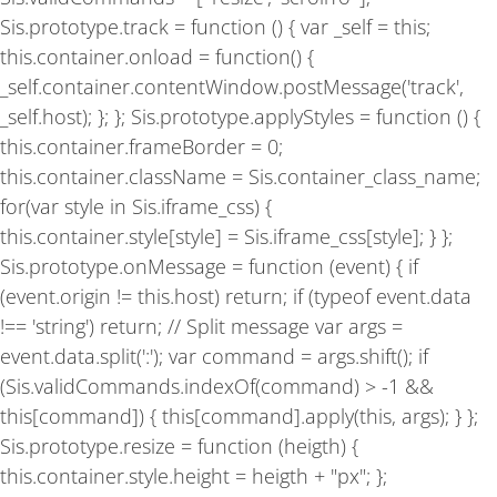
Sis.prototype.track = function () { var _self = this;
this.container.onload = function() {
_self.container.contentWindow.postMessage('track',
_self.host); }; }; Sis.prototype.applyStyles = function () {
this.container.frameBorder = 0;
this.container.className = Sis.container_class_name;
for(var style in Sis.iframe_css) {
this.container.style[style] = Sis.iframe_css[style]; } };
Sis.prototype.onMessage = function (event) { if
(event.origin != this.host) return; if (typeof event.data
!== 'string') return; // Split message var args =
event.data.split(':'); var command = args.shift(); if
(Sis.validCommands.indexOf(command) > -1 &&
this[command]) { this[command].apply(this, args); } };
Sis.prototype.resize = function (heigth) {
this.container.style.height = heigth + "px"; };