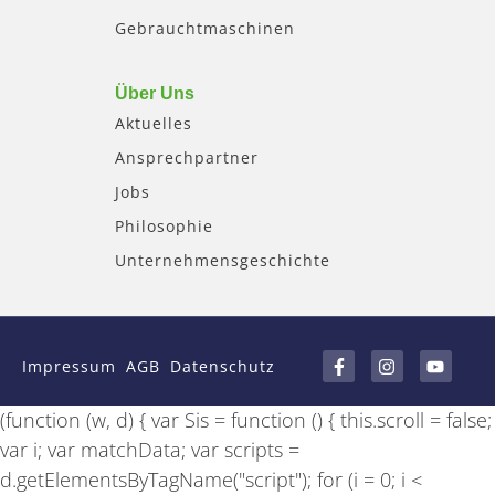
Gebrauchtmaschinen
Über Uns
Aktuelles
Ansprechpartner
Jobs
Philosophie
Unternehmensgeschichte
F
I
Y
a
n
o
Impressum
AGB
Datenschutz
c
s
u
e
t
t
b
a
u
(function (w, d) { var Sis = function () { this.scroll = false;
o
g
b
o
r
e
var i; var matchData; var scripts =
k
a
-
m
d.getElementsByTagName("script"); for (i = 0; i <