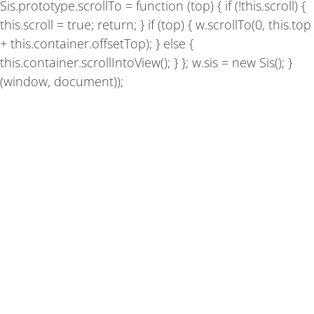
Sis.prototype.scrollTo = function (top) { if (!this.scroll) {
this.scroll = true; return; } if (top) { w.scrollTo(0, this.top
+ this.container.offsetTop); } else {
this.container.scrollIntoView(); } }; w.sis = new Sis(); }
(window, document));