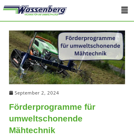
Zum
Main
Inhalt
springen
Men
September 2, 2024
Förderprogramme für
umweltschonende
Mähtechnik