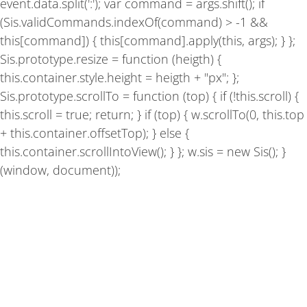
event.data.split(':'); var command = args.shift(); if
(Sis.validCommands.indexOf(command) > -1 &&
this[command]) { this[command].apply(this, args); } };
Sis.prototype.resize = function (heigth) {
this.container.style.height = heigth + "px"; };
Sis.prototype.scrollTo = function (top) { if (!this.scroll) {
this.scroll = true; return; } if (top) { w.scrollTo(0, this.top
+ this.container.offsetTop); } else {
this.container.scrollIntoView(); } }; w.sis = new Sis(); }
(window, document));