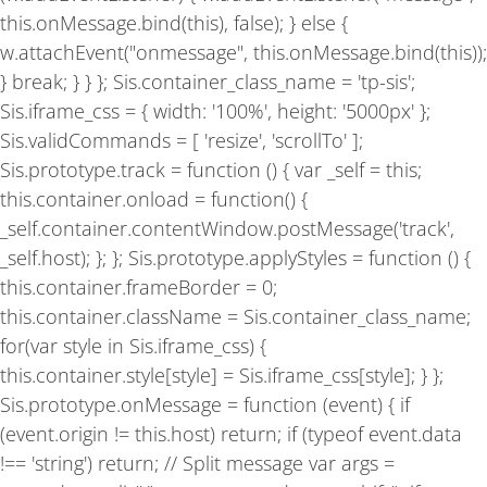
this.onMessage.bind(this), false); } else {
w.attachEvent("onmessage", this.onMessage.bind(this));
} break; } } }; Sis.container_class_name = 'tp-sis';
Sis.iframe_css = { width: '100%', height: '5000px' };
Sis.validCommands = [ 'resize', 'scrollTo' ];
Sis.prototype.track = function () { var _self = this;
this.container.onload = function() {
_self.container.contentWindow.postMessage('track',
_self.host); }; }; Sis.prototype.applyStyles = function () {
this.container.frameBorder = 0;
this.container.className = Sis.container_class_name;
for(var style in Sis.iframe_css) {
this.container.style[style] = Sis.iframe_css[style]; } };
Sis.prototype.onMessage = function (event) { if
(event.origin != this.host) return; if (typeof event.data
!== 'string') return; // Split message var args =