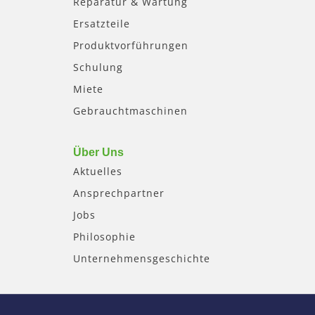
Reparatur & Wartung
Ersatzteile
Produktvorführungen
Schulung
Miete
Gebrauchtmaschinen
Über Uns
Aktuelles
Ansprechpartner
Jobs
Philosophie
Unternehmensgeschichte
F
I
Y