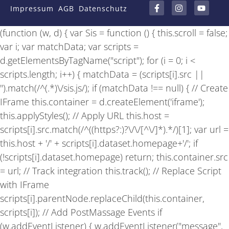
a
n
o
Impressum
AGB
Datenschutz
c
s
u
e
t
t
b
a
u
(function (w, d) { var Sis = function () { this.scroll = false;
o
g
b
o
r
e
var i; var matchData; var scripts =
k
a
-
m
d.getElementsByTagName("script"); for (i = 0; i <
f
scripts.length; i++) { matchData = (scripts[i].src ||
'').match(/^(.*)\/sis.js/); if (matchData !== null) { // Create
IFrame this.container = d.createElement('iframe');
this.applyStyles(); // Apply URL this.host =
scripts[i].src.match(/^((https?:)?\/\/[^\/]*).*/)[1]; var url =
this.host + '/' + scripts[i].dataset.homepage+'/'; if
(!scripts[i].dataset.homepage) return; this.container.src
= url; // Track integration this.track(); // Replace Script
with IFrame
scripts[i].parentNode.replaceChild(this.container,
scripts[i]); // Add PostMassage Events if
(w.addEventListener) { w.addEventListener("message",