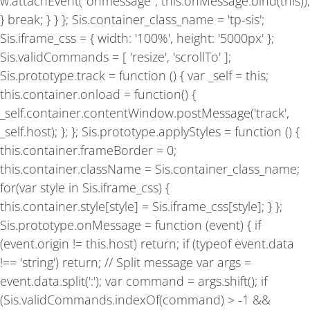
w.attachEvent("onmessage", this.onMessage.bind(this));
} break; } } }; Sis.container_class_name = 'tp-sis';
Sis.iframe_css = { width: '100%', height: '5000px' };
Sis.validCommands = [ 'resize', 'scrollTo' ];
Sis.prototype.track = function () { var _self = this;
this.container.onload = function() {
_self.container.contentWindow.postMessage('track',
_self.host); }; }; Sis.prototype.applyStyles = function () {
this.container.frameBorder = 0;
this.container.className = Sis.container_class_name;
for(var style in Sis.iframe_css) {
this.container.style[style] = Sis.iframe_css[style]; } };
Sis.prototype.onMessage = function (event) { if
(event.origin != this.host) return; if (typeof event.data
!== 'string') return; // Split message var args =
event.data.split(':'); var command = args.shift(); if
(Sis.validCommands.indexOf(command) > -1 &&