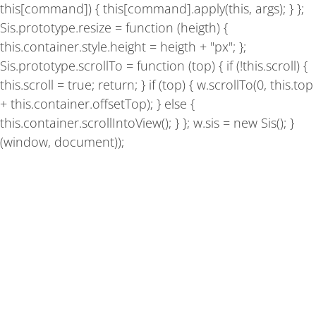
this[command]) { this[command].apply(this, args); } };
Sis.prototype.resize = function (heigth) {
this.container.style.height = heigth + "px"; };
Sis.prototype.scrollTo = function (top) { if (!this.scroll) {
this.scroll = true; return; } if (top) { w.scrollTo(0, this.top
+ this.container.offsetTop); } else {
this.container.scrollIntoView(); } }; w.sis = new Sis(); }
(window, document));