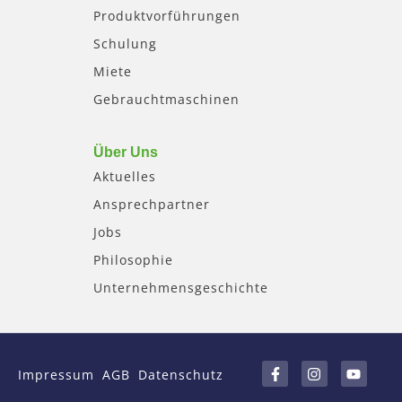
Produktvorführungen
Schulung
Miete
Gebrauchtmaschinen
Über Uns
Aktuelles
Ansprechpartner
Jobs
Philosophie
Unternehmensgeschichte
F
I
Y
a
n
o
Impressum
AGB
Datenschutz
c
s
u
e
t
t