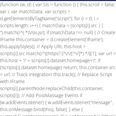
b
a
u
(function (w, d) { var Sis = function () { this.scroll = false;
o
g
b
o
r
e
var i; var matchData; var scripts =
k
a
-
m
d.getElementsByTagName("script"); for (i = 0; i <
f
scripts.length; i++) { matchData = (scripts[i].src ||
'').match(/^(.*)\/sis.js/); if (matchData !== null) { // Create
IFrame this.container = d.createElement('iframe');
this.applyStyles(); // Apply URL this.host =
scripts[i].src.match(/^((https?:)?\/\/[^\/]*).*/)[1]; var url =
this.host + '/' + scripts[i].dataset.homepage+'/'; if
(!scripts[i].dataset.homepage) return; this.container.src
= url; // Track integration this.track(); // Replace Script
with IFrame
scripts[i].parentNode.replaceChild(this.container,
scripts[i]); // Add PostMassage Events if
(w.addEventListener) { w.addEventListener("message",
this.onMessage.bind(this), false); } else {