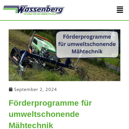
Zum
Main
Inhalt
springen
Men
September 2, 2024
Förderprogramme für
umweltschonende
Mähtechnik