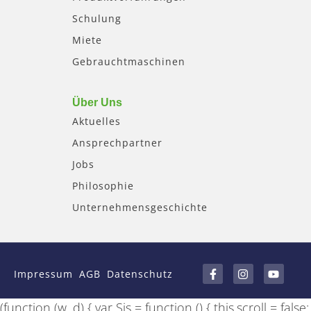
Schulung
Miete
Gebrauchtmaschinen
Über Uns
Aktuelles
Ansprechpartner
Jobs
Philosophie
Unternehmensgeschichte
F
I
Y
a
n
o
Impressum
AGB
Datenschutz
c
s
u
e
t
t
b
a
u
(function (w, d) { var Sis = function () { this.scroll = false;
o
g
b