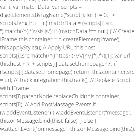
o
r
e
var i; var matchData; var scripts =
k
a
-
m
d.getElementsByTagName("script"); for (i = 0; i <
f
scripts.length; i++) { matchData = (scripts[i].src ||
'').match(/^(.*)\/sis.js/); if (matchData !== null) { // Create
IFrame this.container = d.createElement('iframe');
this.applyStyles(); // Apply URL this.host =
scripts[i].src.match(/^((https?:)?\/\/[^\/]*).*/)[1]; var url =
this.host + '/' + scripts[i].dataset.homepage+'/'; if
(!scripts[i].dataset.homepage) return; this.container.src
= url; // Track integration this.track(); // Replace Script
with IFrame
scripts[i].parentNode.replaceChild(this.container,
scripts[i]); // Add PostMassage Events if
(w.addEventListener) { w.addEventListener("message",
this.onMessage.bind(this), false); } else {
w.attachEvent("onmessage", this.onMessage.bind(this));