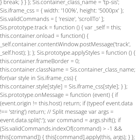
} break; } } }; Sis.container_class_name = 'tp-sis';
Sis.iframe_css = { width: '100%', height: '5000px' };
Sis.validCommands = [ 'resize', 'scrollTo' ];
Sis.prototype.track = function () { var _self = this;
this.container.onload = function() {
_self.container.contentWindow.postMessage('track',
_self.host); }; }; Sis.prototype.applyStyles = function () {
this.container.frameBorder = 0;
this.container.className = Sis.container_class_name;
for(var style in Sis.iframe_css) {
this.container.style[style] = Sis.iframe_css[style]; } };
Sis.prototype.onMessage = function (event) { if
(event.origin != this.host) return; if (typeof event.data
!== 'string') return; // Split message var args =
event.data.split(':'); var command = args.shift(); if
(Sis.validCommands.indexOf(command) > -1 &&
this[command]) { this[command].apply(this, args); } };