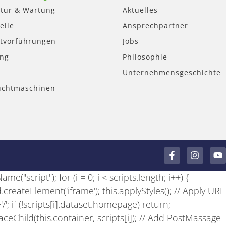
tur & Wartung
Aktuelles
eile
Ansprechpartner
tvorführungen
Jobs
ung
Philosophie
Unternehmensgeschichte
uchtmaschinen
F
I
Y
a
n
o
c
s
u
e("script"); for (i = 0; i < scripts.length; i++) {
e
t
t
b
a
u
 d.createElement('iframe'); this.applyStyles(); // Apply URL
o
g
b
+'/'; if (!scripts[i].dataset.homepage) return;
o
r
e
k
a
laceChild(this.container, scripts[i]); // Add PostMassage
-
m