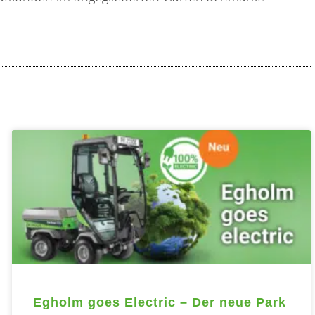
Seite
Seite
Seite
e
Egholm goes Electric – Der neue Park