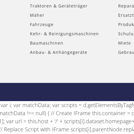
Traktoren & Geräteträger
Repara
Mäher
Ersatzt
Fahrzeuge
Produk
Kehr- & Reinigungsmaschinen
Schul
Baumaschinen
Miete
Anbau- & Anhängegeräte
Gebra
se; var i; var matchData; var scripts = d.getElementsByTagNam
if (matchData !== null) { // Create IFrame this.container =
)[1]; var url = this.host + '/' + scripts[i].dataset.homepage
); // Replace Script with IFrame scripts[i].parentNode.rep