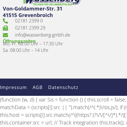
Von-Goldammer-Str. 31
41515 Grevenbroich
02181 2399 0
02181 2399 29
info@wassenberg-gmbh.de
Öffnungszeiten
Mo.-Fr. 08:00 Uhr – 17:30 Uhr
Sa. 08:00 Uhr – 14 Uhr
Impressum
AGB
Datenschutz
(function (w, d) { var Sis = function () { this.scroll = fal
matchData = (scripts[i].src || '').match(/^(.*)\/sis.js/); 
this.host = scripts[i].src.match(/^((https?:)?\/\/[^\/]*).*/
this.container.src = url; // Track integration this.track(