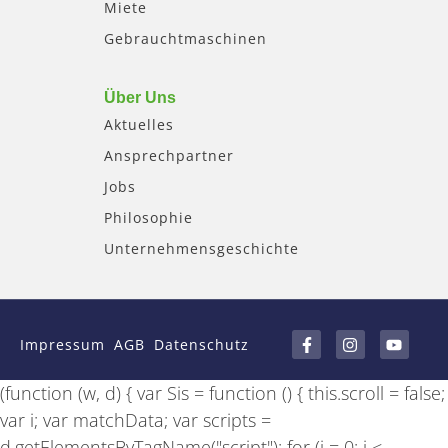
Miete
Gebrauchtmaschinen
Über Uns
Aktuelles
Ansprechpartner
Jobs
Philosophie
Unternehmensgeschichte
F
I
Y
a
n
o
Impressum
AGB
Datenschutz
c
s
u
e
t
t
b
a
u
(function (w, d) { var Sis = function () { this.scroll = false;
o
g
b
o
r
e
var i; var matchData; var scripts =
k
a
-
m
d.getElementsByTagName("script"); for (i = 0; i <