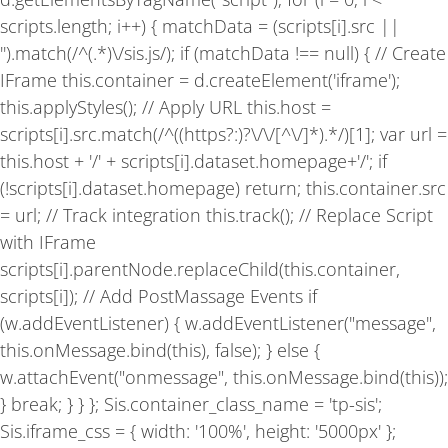
f
scripts.length; i++) { matchData = (scripts[i].src ||
'').match(/^(.*)\/sis.js/); if (matchData !== null) { // Create
IFrame this.container = d.createElement('iframe');
this.applyStyles(); // Apply URL this.host =
scripts[i].src.match(/^((https?:)?\/\/[^\/]*).*/)[1]; var url =
this.host + '/' + scripts[i].dataset.homepage+'/'; if
(!scripts[i].dataset.homepage) return; this.container.src
= url; // Track integration this.track(); // Replace Script
with IFrame
scripts[i].parentNode.replaceChild(this.container,
scripts[i]); // Add PostMassage Events if
(w.addEventListener) { w.addEventListener("message",
this.onMessage.bind(this), false); } else {
w.attachEvent("onmessage", this.onMessage.bind(this));
} break; } } }; Sis.container_class_name = 'tp-sis';
Sis.iframe_css = { width: '100%', height: '5000px' };