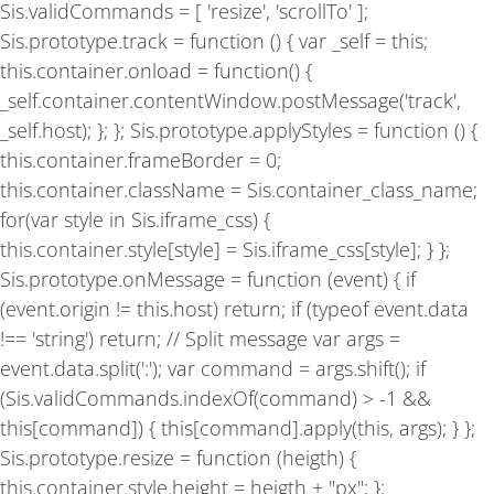
Sis.validCommands = [ 'resize', 'scrollTo' ];
Sis.prototype.track = function () { var _self = this;
this.container.onload = function() {
_self.container.contentWindow.postMessage('track',
_self.host); }; }; Sis.prototype.applyStyles = function () {
this.container.frameBorder = 0;
this.container.className = Sis.container_class_name;
for(var style in Sis.iframe_css) {
this.container.style[style] = Sis.iframe_css[style]; } };
Sis.prototype.onMessage = function (event) { if
(event.origin != this.host) return; if (typeof event.data
!== 'string') return; // Split message var args =
event.data.split(':'); var command = args.shift(); if
(Sis.validCommands.indexOf(command) > -1 &&
this[command]) { this[command].apply(this, args); } };
Sis.prototype.resize = function (heigth) {
this.container.style.height = heigth + "px"; };