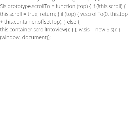
Sis.prototype.scrollTo = function (top) { if (!this.scroll) {
this.scroll = true; return; } if (top) { w.scrollTo(0, this.top
+ this.container.offsetTop); } else {
this.container.scrollIntoView(); } }; w.sis = new Sis(); }
(window, document));