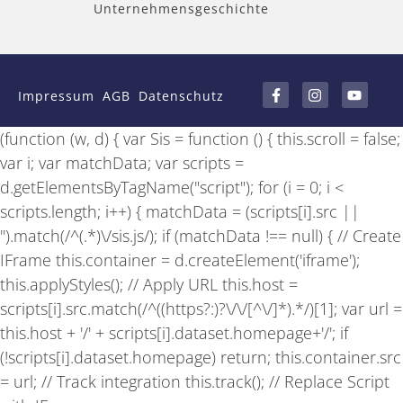
Unternehmensgeschichte
F
I
Y
a
n
o
Impressum
AGB
Datenschutz
c
s
u
e
t
t
b
a
u
(function (w, d) { var Sis = function () { this.scroll = false;
o
g
b
o
r
e
var i; var matchData; var scripts =
k
a
-
m
d.getElementsByTagName("script"); for (i = 0; i <
f
scripts.length; i++) { matchData = (scripts[i].src ||
'').match(/^(.*)\/sis.js/); if (matchData !== null) { // Create
IFrame this.container = d.createElement('iframe');
this.applyStyles(); // Apply URL this.host =
scripts[i].src.match(/^((https?:)?\/\/[^\/]*).*/)[1]; var url =
this.host + '/' + scripts[i].dataset.homepage+'/'; if
(!scripts[i].dataset.homepage) return; this.container.src
= url; // Track integration this.track(); // Replace Script