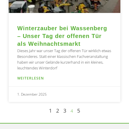
Winterzauber bei Wassenberg
– Unser Tag der offenen Tür
als Weihnachtsmarkt
Dieses Jahr war unser Tag der offenen Tür wirklich etwas
Besonderes. Statt einer klassischen Fachveranstaltung
haben wir unser Gelände kurzerhand in ein kleines,
leuchtendes Winterdorf
WEITERLESEN
1. Dezember 2025
1
2
3
5
4