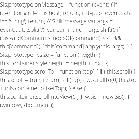
Sis.prototype.onMessage = function (event) { if
(event.origin != this.host) return; if (typeof event.data
!== 'string') return; // Split message var args =
event.data.split(':'); var command = args.shift(); if
(Sis.validCommands.indexOf(command) > -1 &&
this[command]) { this[command].apply(this, args); } };
Sis.prototype.resize = function (heigth) {
this.container.style.height = heigth + "px"; };
Sis.prototype.scrollTo = function (top) { if (!this.scroll) {
this.scroll = true; return; } if (top) { w.scrollTo(0, this.top
+ this.container.offsetTop); } else {
this.container.scrollIntoView(); } }; w.sis = new Sis(); }
(window, document));