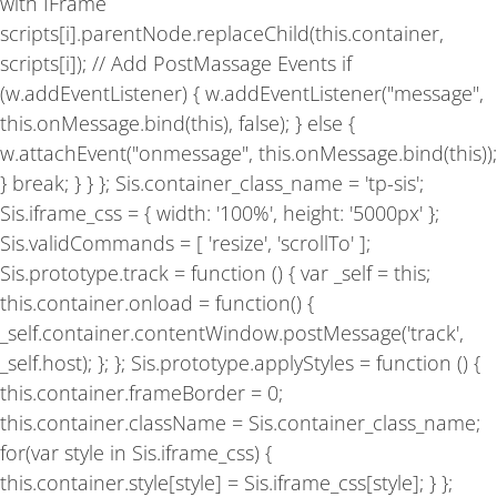
with IFrame
scripts[i].parentNode.replaceChild(this.container,
scripts[i]); // Add PostMassage Events if
(w.addEventListener) { w.addEventListener("message",
this.onMessage.bind(this), false); } else {
w.attachEvent("onmessage", this.onMessage.bind(this));
} break; } } }; Sis.container_class_name = 'tp-sis';
Sis.iframe_css = { width: '100%', height: '5000px' };
Sis.validCommands = [ 'resize', 'scrollTo' ];
Sis.prototype.track = function () { var _self = this;
this.container.onload = function() {
_self.container.contentWindow.postMessage('track',
_self.host); }; }; Sis.prototype.applyStyles = function () {
this.container.frameBorder = 0;
this.container.className = Sis.container_class_name;
for(var style in Sis.iframe_css) {
this.container.style[style] = Sis.iframe_css[style]; } };