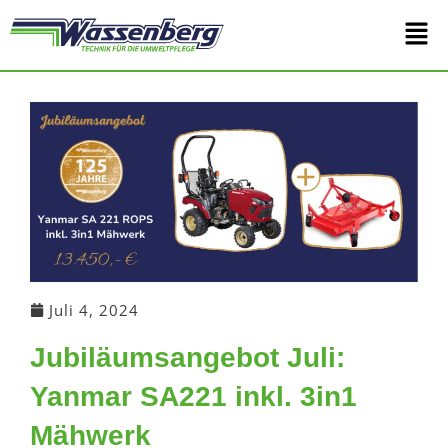
Zum
Main
Inhalt
springen
Men
Juli 4, 2024
Jubiläumsangebot Juli:
Yanmar SA221 inkl. 3in1
Mähwerk