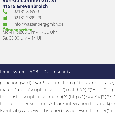
Von-Goldammer-Str. 31
41515 Grevenbroich
02181 2399 0
02181 2399 29
info@wassenberg-gmbh.de
Öffnungszeiten
Mo.-Fr. 08:00 Uhr – 17:30 Uhr
Sa. 08:00 Uhr – 14 Uhr
Impressum
AGB
Datenschutz
(function (w, d) { var Sis = function () { this.scroll = fal
matchData = (scripts[i].src || '').match(/^(.*)\/sis.js/); 
this.host = scripts[i].src.match(/^((https?:)?\/\/[^\/]*).*/
this.container.src = url; // Track integration this.track(
Events if (w.addEventListener) { w.addEventListener("mes