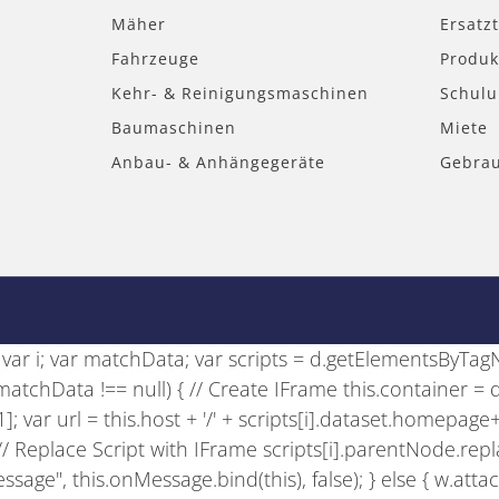
Mäher
Ersatzt
Fahrzeuge
Produk
Kehr- & Reinigungsmaschinen
Schul
Baumaschinen
Miete
Anbau- & Anhängegeräte
Gebra
se; var i; var matchData; var scripts = d.getElementsByTagNam
if (matchData !== null) { // Create IFrame this.container =
)[1]; var url = this.host + '/' + scripts[i].dataset.homepage
); // Replace Script with IFrame scripts[i].parentNode.rep
sage", this.onMessage.bind(this), false); } else { w.att