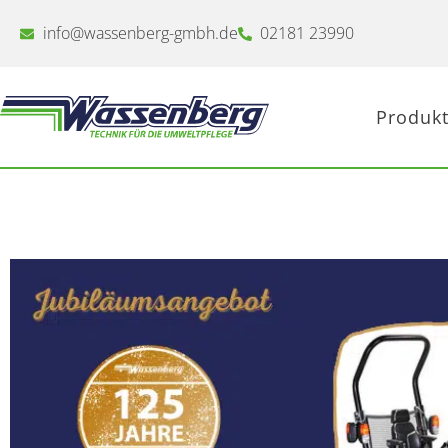
Zum
Inhalt
info@wassenberg-gmbh.de
02181 23990
springen
Produkt