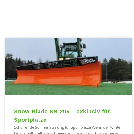
te
Seite
Seite
Seite
Snow-Blade SB-295 – exklusiv für
Sportplätze
Schonende Schneeräumung für Sportplätze Wenn der Winter
Einzug hält, stellt die Schneeräumung auf Sportplätzen eine