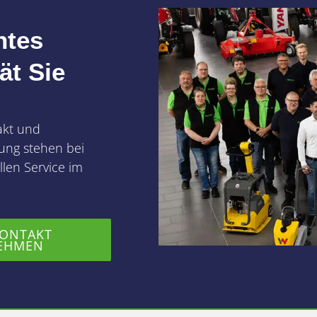
ntes
ät Sie
akt und
ung stehen bei
len Service im
KONTAKT
EHMEN