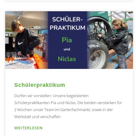
Schülerpraktikum
Dürfen wir vorstellen: Unsere begeisterten
Schülerpraktikanten Pia und Niclas. Die beiden verstärken für
2 Wochen unser Team im Gartenfachmarkt, sowie in der
Werkstatt und verschaffen
WEITERLESEN