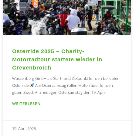
Osterride 2025 – Charity-
Motorradtour startete wieder in
Grevenbroich
Wassenberg GmbH als Start- und Zielpunkt für den beliebten
Osterride
Am Ostersamstag rollen Motorräder für den
guten Zweck Am heutigen Ostersamstag den 19. April
WEITERLESEN
19. April 2025