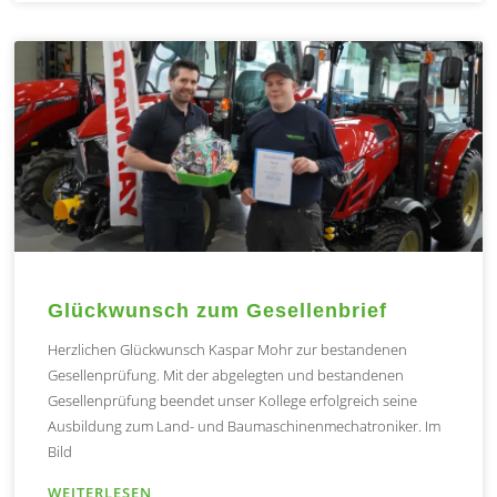
Glückwunsch zum Gesellenbrief
Herzlichen Glückwunsch Kaspar Mohr zur bestandenen
Gesellenprüfung. Mit der abgelegten und bestandenen
Gesellenprüfung beendet unser Kollege erfolgreich seine
Ausbildung zum Land- und Baumaschinenmechatroniker. Im
Bild
WEITERLESEN