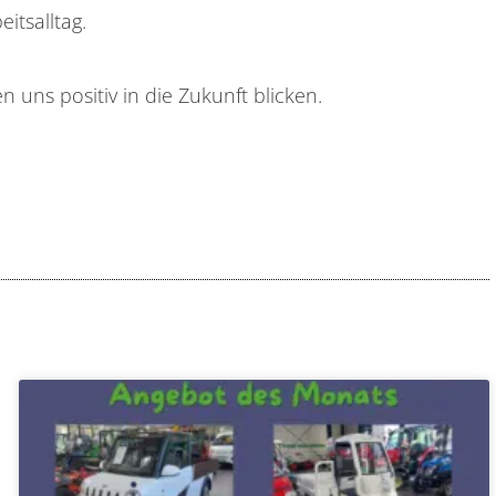
itsalltag.
 uns positiv in die Zukunft blicken.
te
Seite
Seite
Seite