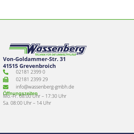
Von-Goldammer-Str. 31
41515 Grevenbroich
02181 2399 0
02181 2399 29
info@wassenberg-gmbh.de
Öffnungszeiten
Mo.-Fr. 08:00 Uhr – 17:30 Uhr
Sa. 08:00 Uhr – 14 Uhr