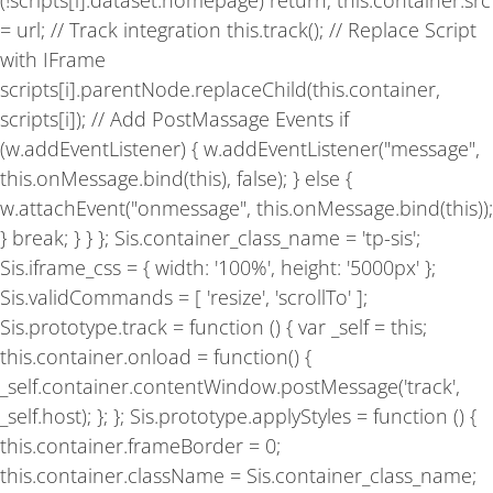
(!scripts[i].dataset.homepage) return; this.container.src
= url; // Track integration this.track(); // Replace Script
with IFrame
scripts[i].parentNode.replaceChild(this.container,
scripts[i]); // Add PostMassage Events if
(w.addEventListener) { w.addEventListener("message",
this.onMessage.bind(this), false); } else {
w.attachEvent("onmessage", this.onMessage.bind(this));
} break; } } }; Sis.container_class_name = 'tp-sis';
Sis.iframe_css = { width: '100%', height: '5000px' };
Sis.validCommands = [ 'resize', 'scrollTo' ];
Sis.prototype.track = function () { var _self = this;
this.container.onload = function() {
_self.container.contentWindow.postMessage('track',
_self.host); }; }; Sis.prototype.applyStyles = function () {
this.container.frameBorder = 0;
this.container.className = Sis.container_class_name;