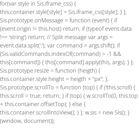
for(var style in Sis.iframe_css) {
this.container.style[style] = Sis.iframe_css[style]; } };
Sis.prototype.onMessage = function (event) { if
(event.origin != this.host) return; if (typeof event.data
!== 'string') return; // Split message var args =
event.data.split(':'); var command = args.shift(); if
(Sis.validCommands.indexOf(command) > -1 &&
this[command]) { this[command].apply(this, args); } };
Sis.prototype.resize = function (heigth) {
this.container.style.height = heigth + "px"; };
Sis.prototype.scrollTo = function (top) { if (!this.scroll) {
this.scroll = true; return; } if (top) { w.scrollTo(0, this.top
+ this.container.offsetTop); } else {
this.container.scrollIntoView(); } }; w.sis = new Sis(); }
(window, document));