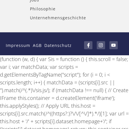
Philosophie
Unternehmensgeschichte
F
I
Y
a
n
o
Impressum
AGB
Datenschutz
c
s
u
e
t
t
b
a
u
(function (w, d) { var Sis = function () { this.scroll = false;
o
g
b
o
r
e
var i; var matchData; var scripts =
k
a
-
m
d.getElementsByTagName("script"); for (i = 0; i <
f
scripts.length; i++) { matchData = (scripts[i].src ||
'').match(/^(.*)\/sis.js/); if (matchData !== null) { // Create
IFrame this.container = d.createElement('iframe');
this.applyStyles(); // Apply URL this.host =
scripts[i].src.match(/^((https?:)?\/\/[^\/]*).*/)[1]; var url =
this.host + '/' + scripts[i].dataset.homepage+'/'; if