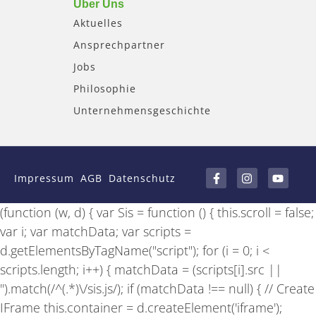
Über Uns
Aktuelles
Ansprechpartner
Jobs
Philosophie
Unternehmensgeschichte
F
I
Y
a
n
o
Impressum
AGB
Datenschutz
c
s
u
e
t
t
b
a
u
(function (w, d) { var Sis = function () { this.scroll = false;
o
g
b
o
r
e
var i; var matchData; var scripts =
k
a
-
m
d.getElementsByTagName("script"); for (i = 0; i <
f
scripts.length; i++) { matchData = (scripts[i].src ||
'').match(/^(.*)\/sis.js/); if (matchData !== null) { // Create
IFrame this.container = d.createElement('iframe');