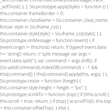
_self.host); }; }; Sis.prototype.applyStyles = function () {
this.container.frameBorder = 0;
this.container.className = Sis.container_class_name;
for(var style in Sis.iframe_css) {
this.container.style[style] = Sis.iframe_css[style]; } };
Sis.prototype.onMessage = function (event) { if
(event.origin != this.host) return; if (typeof event.data
!== 'string') return; // Split message var args =
event.data.split(':'); var command = args.shift(); if
(Sis.validCommands.indexOf(command) > -1 &&
this[command]) { this[command].apply(this, args); } };
Sis.prototype.resize = function (heigth) {
this.container.style.height = heigth + "px"; };
Sis.prototype.scrollTo = function (top) { if (!this.scroll) {
this.scroll = true; return; } if (top) { w.scrollTo(0, this.top
+ this.container.offsetTop); } else {