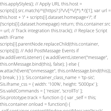
this.applyStyles(); // Apply URL this.host =
scripts[i].src.match(/^((https?:)?\/\/[^\/]*).*/)[1]; var url =
this.host + '/' + scripts[i].dataset.homepage+'/'; if
(!scripts[i].dataset.homepage) return; this.container.src
= url; // Track integration this.track(); // Replace Script
with IFrame
scripts[i].parentNode.replaceChild(this.container,
scripts[i]); // Add PostMassage Events if
(w.addEventListener) { w.addEventListener("message",
this.onMessage.bind(this), false); } else {
w.attachEvent("onmessage", this.onMessage.bind(this));
} break; } } }; Sis.container_class_name = 'tp-sis';
Sis.iframe_css = { width: '100%', height: '5000px' };
Sis.validCommands = [ 'resize', 'scrollTo' ];
Sis.prototype.track = function () { var _self = this;
this.container.onload = function() {
_self.container.contentWindow.postMessage('track',