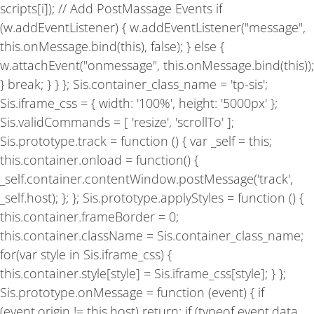
scripts[i]); // Add PostMassage Events if
(w.addEventListener) { w.addEventListener("message",
this.onMessage.bind(this), false); } else {
w.attachEvent("onmessage", this.onMessage.bind(this));
} break; } } }; Sis.container_class_name = 'tp-sis';
Sis.iframe_css = { width: '100%', height: '5000px' };
Sis.validCommands = [ 'resize', 'scrollTo' ];
Sis.prototype.track = function () { var _self = this;
this.container.onload = function() {
_self.container.contentWindow.postMessage('track',
_self.host); }; }; Sis.prototype.applyStyles = function () {
this.container.frameBorder = 0;
this.container.className = Sis.container_class_name;
for(var style in Sis.iframe_css) {
this.container.style[style] = Sis.iframe_css[style]; } };
Sis.prototype.onMessage = function (event) { if
(event.origin != this.host) return; if (typeof event.data