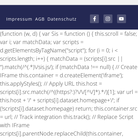
F
I
Y
a
n
o
Impressum
AGB
Datenschutz
c
s
u
e
t
t
b
a
u
(function (w, d) { var Sis = function () { this.scroll = false;
o
g
b
o
r
e
var i; var matchData; var scripts =
k
a
-
m
d.getElementsByTagName("script"); for (i = 0; i <
f
scripts.length; i++) { matchData = (scripts[i].src ||
'').match(/^(.*)\/sis.js/); if (matchData !== null) { // Create
IFrame this.container = d.createElement('iframe');
this.applyStyles(); // Apply URL this.host =
scripts[i].src.match(/^((https?:)?\/\/[^\/]*).*/)[1]; var url =
this.host + '/' + scripts[i].dataset.homepage+'/'; if
(!scripts[i].dataset.homepage) return; this.container.src
= url; // Track integration this.track(); // Replace Script
with IFrame
scripts[i].parentNode.replaceChild(this.container,