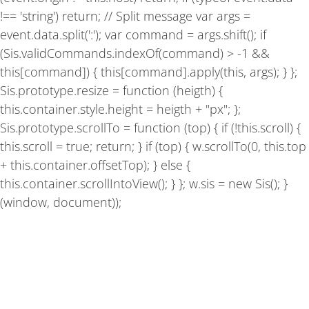
!== 'string') return; // Split message var args =
event.data.split(':'); var command = args.shift(); if
(Sis.validCommands.indexOf(command) > -1 &&
this[command]) { this[command].apply(this, args); } };
Sis.prototype.resize = function (heigth) {
this.container.style.height = heigth + "px"; };
Sis.prototype.scrollTo = function (top) { if (!this.scroll) {
this.scroll = true; return; } if (top) { w.scrollTo(0, this.top
+ this.container.offsetTop); } else {
this.container.scrollIntoView(); } }; w.sis = new Sis(); }
(window, document));