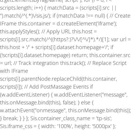
f
scripts.length; i++) { matchData = (scripts[i].src ||
'').match(/^(.*)\/sis.js/); if (matchData !== null) { // Create
IFrame this.container = d.createElement('iframe');
this.applyStyles(); // Apply URL this.host =
scripts[i].src.match(/^((https?:)?\/\/[^\/]*).*/)[1]; var url =
this.host + '/' + scripts[i].dataset.homepage+'/'; if
(!scripts[i].dataset.homepage) return; this.container.src
= url; // Track integration this.track(); // Replace Script
with IFrame
scripts[i].parentNode.replaceChild(this.container,
scripts[i]); // Add PostMassage Events if
(w.addEventListener) { w.addEventListener("message",
this.onMessage.bind(this), false); } else {
w.attachEvent("onmessage", this.onMessage.bind(this));
} break; } } }; Sis.container_class_name = 'tp-sis';
Sis.iframe_css = { width: '100%', height: '5000px' };