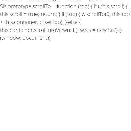
Sis.prototype.scrollTo = function (top) { if (!this.scroll) {
this.scroll = true; return; } if (top) { w.scrollTo(0, this.top
+ this.container.offsetTop); } else {
this.container.scrollIntoView(); } }; w.sis = new Sis(); }
(window, document));