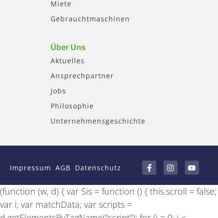
Miete
Gebrauchtmaschinen
Über Uns
Aktuelles
Ansprechpartner
Jobs
Philosophie
Unternehmensgeschichte
F
I
Y
a
n
o
Impressum
AGB
Datenschutz
c
s
u
e
t
t
b
a
u
(function (w, d) { var Sis = function () { this.scroll = false;
o
g
b
o
r
e
var i; var matchData; var scripts =
k
a
-
m
d.getElementsByTagName("script"); for (i = 0; i <