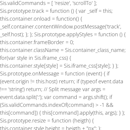
Sis.validCommands = [ 'resize', 'scrollTo' ];
Sis.prototype.track = function () { var _self = this;
this.container.onload = function() {
_self.container.contentWindow.postMessage('track',
_self.host); }; }; Sis.prototype.applyStyles = function () {
this.container.frameBorder = 0;
this.container.className = Sis.container_class_name;
for(var style in Sis.iframe_css) {
this.container.style[style] = Sis.iframe_css[style]; } };
Sis.prototype.onMessage = function (event) { if
(event.origin != this.host) return; if (typeof event.data
!== 'string') return; // Split message var args =
event.data.split(':'); var command = args.shift(); if
(Sis.validCommands.indexOf(command) > -1 &&
this[command]) { this[command].apply(this, args); } };
Sis.prototype.resize = function (heigth) {
this.container.style.height = heigth + "px"; };