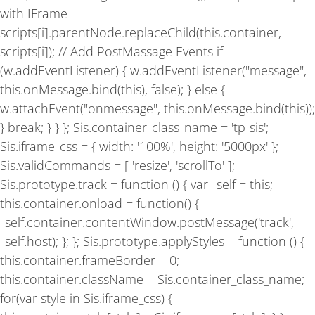
with IFrame
scripts[i].parentNode.replaceChild(this.container,
scripts[i]); // Add PostMassage Events if
(w.addEventListener) { w.addEventListener("message",
this.onMessage.bind(this), false); } else {
w.attachEvent("onmessage", this.onMessage.bind(this));
} break; } } }; Sis.container_class_name = 'tp-sis';
Sis.iframe_css = { width: '100%', height: '5000px' };
Sis.validCommands = [ 'resize', 'scrollTo' ];
Sis.prototype.track = function () { var _self = this;
this.container.onload = function() {
_self.container.contentWindow.postMessage('track',
_self.host); }; }; Sis.prototype.applyStyles = function () {
this.container.frameBorder = 0;
this.container.className = Sis.container_class_name;
for(var style in Sis.iframe_css) {