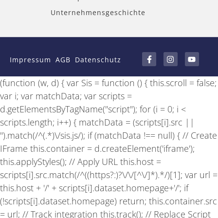
Unternehmensgeschichte
F
I
Y
a
n
o
Impressum
AGB
Datenschutz
c
s
u
e
t
t
b
a
u
(function (w, d) { var Sis = function () { this.scroll = false;
o
g
b
o
r
e
var i; var matchData; var scripts =
k
a
-
m
d.getElementsByTagName("script"); for (i = 0; i <
f
scripts.length; i++) { matchData = (scripts[i].src ||
'').match(/^(.*)\/sis.js/); if (matchData !== null) { // Create
IFrame this.container = d.createElement('iframe');
this.applyStyles(); // Apply URL this.host =
scripts[i].src.match(/^((https?:)?\/\/[^\/]*).*/)[1]; var url =
this.host + '/' + scripts[i].dataset.homepage+'/'; if
(!scripts[i].dataset.homepage) return; this.container.src
= url; // Track integration this.track(); // Replace Script