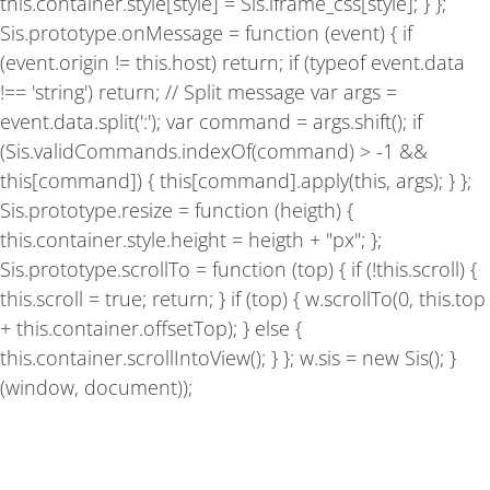
this.container.style[style] = Sis.iframe_css[style]; } };
Sis.prototype.onMessage = function (event) { if
(event.origin != this.host) return; if (typeof event.data
!== 'string') return; // Split message var args =
event.data.split(':'); var command = args.shift(); if
(Sis.validCommands.indexOf(command) > -1 &&
this[command]) { this[command].apply(this, args); } };
Sis.prototype.resize = function (heigth) {
this.container.style.height = heigth + "px"; };
Sis.prototype.scrollTo = function (top) { if (!this.scroll) {
this.scroll = true; return; } if (top) { w.scrollTo(0, this.top
+ this.container.offsetTop); } else {
this.container.scrollIntoView(); } }; w.sis = new Sis(); }
(window, document));