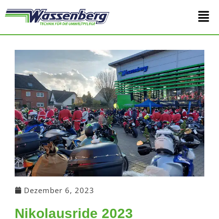
Zum
Main
Inhalt
springen
Men
Dezember 6, 2023
Nikolausride 2023