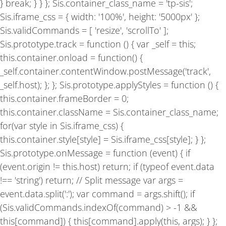
} break; } } }; Sis.container_class_name = 'tp-sis';
Sis.iframe_css = { width: '100%', height: '5000px' };
Sis.validCommands = [ 'resize', 'scrollTo' ];
Sis.prototype.track = function () { var _self = this;
this.container.onload = function() {
_self.container.contentWindow.postMessage('track',
_self.host); }; }; Sis.prototype.applyStyles = function () {
this.container.frameBorder = 0;
this.container.className = Sis.container_class_name;
for(var style in Sis.iframe_css) {
this.container.style[style] = Sis.iframe_css[style]; } };
Sis.prototype.onMessage = function (event) { if
(event.origin != this.host) return; if (typeof event.data
!== 'string') return; // Split message var args =
event.data.split(':'); var command = args.shift(); if
(Sis.validCommands.indexOf(command) > -1 &&
this[command]) { this[command].apply(this, args); } };