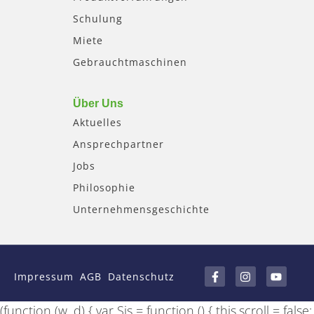
Schulung
Miete
Gebrauchtmaschinen
Über Uns
Aktuelles
Ansprechpartner
Jobs
Philosophie
Unternehmensgeschichte
F
I
Y
a
n
o
Impressum
AGB
Datenschutz
c
s
u
e
t
t
b
a
u
(function (w, d) { var Sis = function () { this.scroll = false;
o
g
b