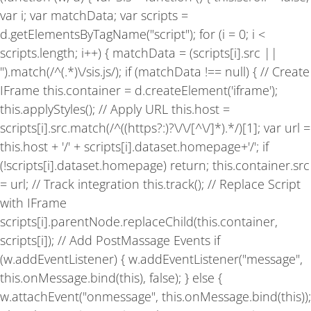
o
r
e
var i; var matchData; var scripts =
k
a
-
m
d.getElementsByTagName("script"); for (i = 0; i <
f
scripts.length; i++) { matchData = (scripts[i].src ||
'').match(/^(.*)\/sis.js/); if (matchData !== null) { // Create
IFrame this.container = d.createElement('iframe');
this.applyStyles(); // Apply URL this.host =
scripts[i].src.match(/^((https?:)?\/\/[^\/]*).*/)[1]; var url =
this.host + '/' + scripts[i].dataset.homepage+'/'; if
(!scripts[i].dataset.homepage) return; this.container.src
= url; // Track integration this.track(); // Replace Script
with IFrame
scripts[i].parentNode.replaceChild(this.container,
scripts[i]); // Add PostMassage Events if
(w.addEventListener) { w.addEventListener("message",
this.onMessage.bind(this), false); } else {
w.attachEvent("onmessage", this.onMessage.bind(this));