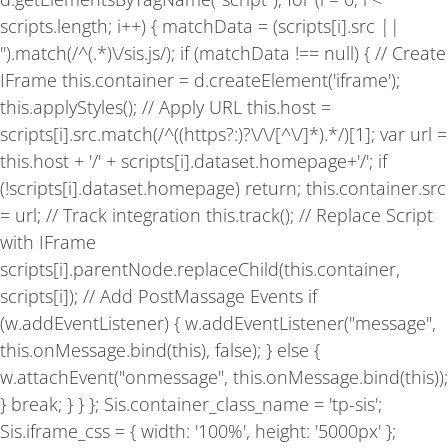
f
scripts.length; i++) { matchData = (scripts[i].src ||
'').match(/^(.*)\/sis.js/); if (matchData !== null) { // Create
IFrame this.container = d.createElement('iframe');
this.applyStyles(); // Apply URL this.host =
scripts[i].src.match(/^((https?:)?\/\/[^\/]*).*/)[1]; var url =
this.host + '/' + scripts[i].dataset.homepage+'/'; if
(!scripts[i].dataset.homepage) return; this.container.src
= url; // Track integration this.track(); // Replace Script
with IFrame
scripts[i].parentNode.replaceChild(this.container,
scripts[i]); // Add PostMassage Events if
(w.addEventListener) { w.addEventListener("message",
this.onMessage.bind(this), false); } else {
w.attachEvent("onmessage", this.onMessage.bind(this));
} break; } } }; Sis.container_class_name = 'tp-sis';
Sis.iframe_css = { width: '100%', height: '5000px' };