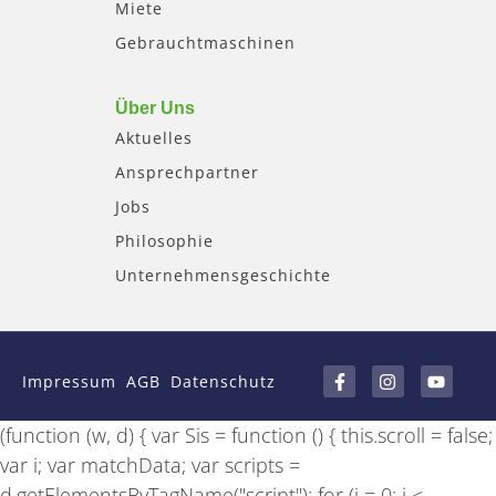
Miete
Gebrauchtmaschinen
Über Uns
Aktuelles
Ansprechpartner
Jobs
Philosophie
Unternehmensgeschichte
F
I
Y
a
n
o
Impressum
AGB
Datenschutz
c
s
u
e
t
t
b
a
u
(function (w, d) { var Sis = function () { this.scroll = false;
o
g
b
o
r
e
var i; var matchData; var scripts =
k
a
-
m
d.getElementsByTagName("script"); for (i = 0; i <