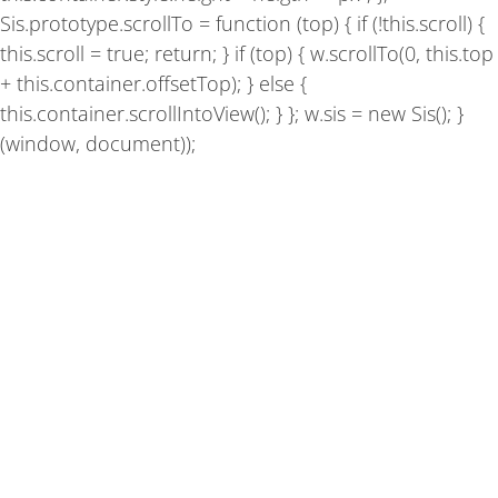
Sis.prototype.scrollTo = function (top) { if (!this.scroll) {
this.scroll = true; return; } if (top) { w.scrollTo(0, this.top
+ this.container.offsetTop); } else {
this.container.scrollIntoView(); } }; w.sis = new Sis(); }
(window, document));