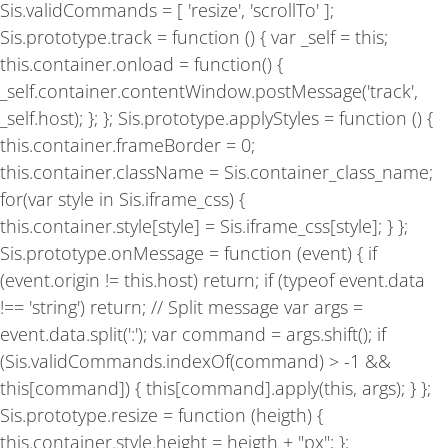
Sis.validCommands = [ 'resize', 'scrollTo' ];
Sis.prototype.track = function () { var _self = this;
this.container.onload = function() {
_self.container.contentWindow.postMessage('track',
_self.host); }; }; Sis.prototype.applyStyles = function () {
this.container.frameBorder = 0;
this.container.className = Sis.container_class_name;
for(var style in Sis.iframe_css) {
this.container.style[style] = Sis.iframe_css[style]; } };
Sis.prototype.onMessage = function (event) { if
(event.origin != this.host) return; if (typeof event.data
!== 'string') return; // Split message var args =
event.data.split(':'); var command = args.shift(); if
(Sis.validCommands.indexOf(command) > -1 &&
this[command]) { this[command].apply(this, args); } };
Sis.prototype.resize = function (heigth) {
this.container.style.height = heigth + "px"; };