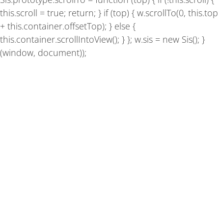
this.scroll = true; return; } if (top) { w.scrollTo(0, this.top
+ this.container.offsetTop); } else {
this.container.scrollIntoView(); } }; w.sis = new Sis(); }
(window, document));