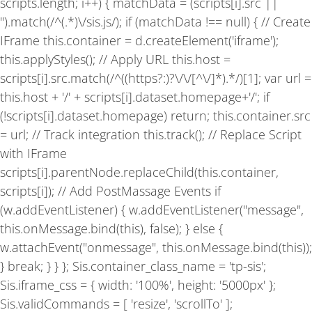
scripts.length; i++) { matchData = (scripts[i].src ||
'').match(/^(.*)\/sis.js/); if (matchData !== null) { // Create
IFrame this.container = d.createElement('iframe');
this.applyStyles(); // Apply URL this.host =
scripts[i].src.match(/^((https?:)?\/\/[^\/]*).*/)[1]; var url =
this.host + '/' + scripts[i].dataset.homepage+'/'; if
(!scripts[i].dataset.homepage) return; this.container.src
= url; // Track integration this.track(); // Replace Script
with IFrame
scripts[i].parentNode.replaceChild(this.container,
scripts[i]); // Add PostMassage Events if
(w.addEventListener) { w.addEventListener("message",
this.onMessage.bind(this), false); } else {
w.attachEvent("onmessage", this.onMessage.bind(this));
} break; } } }; Sis.container_class_name = 'tp-sis';
Sis.iframe_css = { width: '100%', height: '5000px' };
Sis.validCommands = [ 'resize', 'scrollTo' ];