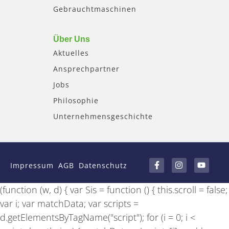
Gebrauchtmaschinen
Über Uns
Aktuelles
Ansprechpartner
Jobs
Philosophie
Unternehmensgeschichte
F
I
Y
a
n
o
Impressum
AGB
Datenschutz
c
s
u
e
t
t
b
a
u
(function (w, d) { var Sis = function () { this.scroll = false;
o
g
b
o
r
e
var i; var matchData; var scripts =
k
a
-
m
d.getElementsByTagName("script"); for (i = 0; i <
f