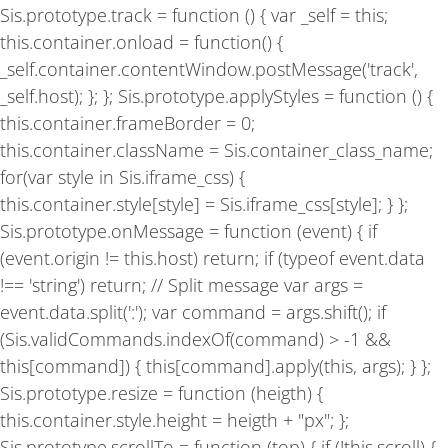
Sis.prototype.track = function () { var _self = this;
this.container.onload = function() {
_self.container.contentWindow.postMessage('track',
_self.host); }; }; Sis.prototype.applyStyles = function () {
this.container.frameBorder = 0;
this.container.className = Sis.container_class_name;
for(var style in Sis.iframe_css) {
this.container.style[style] = Sis.iframe_css[style]; } };
Sis.prototype.onMessage = function (event) { if
(event.origin != this.host) return; if (typeof event.data
!== 'string') return; // Split message var args =
event.data.split(':'); var command = args.shift(); if
(Sis.validCommands.indexOf(command) > -1 &&
this[command]) { this[command].apply(this, args); } };
Sis.prototype.resize = function (heigth) {
this.container.style.height = heigth + "px"; };
Sis.prototype.scrollTo = function (top) { if (!this.scroll) {