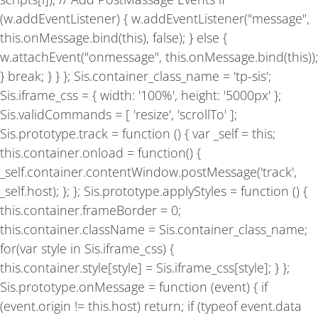
(w.addEventListener) { w.addEventListener("message",
this.onMessage.bind(this), false); } else {
w.attachEvent("onmessage", this.onMessage.bind(this));
} break; } } }; Sis.container_class_name = 'tp-sis';
Sis.iframe_css = { width: '100%', height: '5000px' };
Sis.validCommands = [ 'resize', 'scrollTo' ];
Sis.prototype.track = function () { var _self = this;
this.container.onload = function() {
_self.container.contentWindow.postMessage('track',
_self.host); }; }; Sis.prototype.applyStyles = function () {
this.container.frameBorder = 0;
this.container.className = Sis.container_class_name;
for(var style in Sis.iframe_css) {
this.container.style[style] = Sis.iframe_css[style]; } };
Sis.prototype.onMessage = function (event) { if
(event.origin != this.host) return; if (typeof event.data