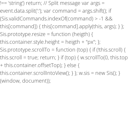
!== 'string') return; // Split message var args =
event.data.split(':'); var command = args.shift(); if
(Sis.validCommands.indexOf(command) > -1 &&
this[command]) { this[command].apply(this, args); } };
Sis.prototype.resize = function (heigth) {
this.container.style.height = heigth + "px"; };
Sis.prototype.scrollTo = function (top) { if (!this.scroll) {
this.scroll = true; return; } if (top) { w.scrollTo(0, this.top
+ this.container.offsetTop); } else {
this.container.scrollIntoView(); } }; w.sis = new Sis(); }
(window, document));