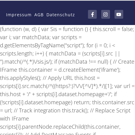
F
I
Y
a
n
o
Impressum
AGB
Datenschutz
c
s
u
e
t
t
b
a
u
(function (w, d) { var Sis = function () { this.scroll = false;
o
g
b
o
r
e
var i; var matchData; var scripts =
k
a
-
m
d.getElementsByTagName("script"); for (i = 0; i <
f
scripts.length; i++) { matchData = (scripts[i].src ||
'').match(/^(.*)\/sis.js/); if (matchData !== null) { // Create
IFrame this.container = d.createElement('iframe');
this.applyStyles(); // Apply URL this.host =
scripts[i].src.match(/^((https?:)?\/\/[^\/]*).*/)[1]; var url =
this.host + '/' + scripts[i].dataset.homepage+'/'; if
(!scripts[i].dataset.homepage) return; this.container.src
= url; // Track integration this.track(); // Replace Script
with IFrame
scripts[i].parentNode.replaceChild(this.container,
scripts[i]); // Add PostMassage Events if