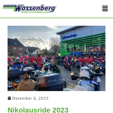
Zum
Main
Inhalt
springen
Men
Dezember 6, 2023
Nikolausride 2023