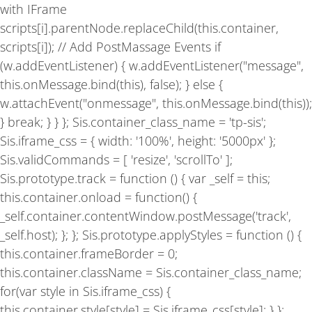
with IFrame
scripts[i].parentNode.replaceChild(this.container,
scripts[i]); // Add PostMassage Events if
(w.addEventListener) { w.addEventListener("message",
this.onMessage.bind(this), false); } else {
w.attachEvent("onmessage", this.onMessage.bind(this));
} break; } } }; Sis.container_class_name = 'tp-sis';
Sis.iframe_css = { width: '100%', height: '5000px' };
Sis.validCommands = [ 'resize', 'scrollTo' ];
Sis.prototype.track = function () { var _self = this;
this.container.onload = function() {
_self.container.contentWindow.postMessage('track',
_self.host); }; }; Sis.prototype.applyStyles = function () {
this.container.frameBorder = 0;
this.container.className = Sis.container_class_name;
for(var style in Sis.iframe_css) {
this.container.style[style] = Sis.iframe_css[style]; } };