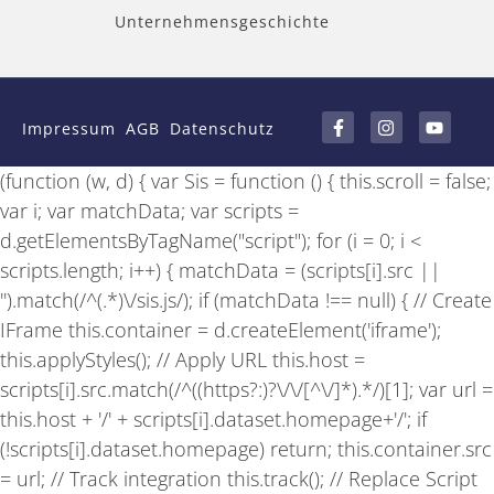
Unternehmensgeschichte
F
I
Y
a
n
o
Impressum
AGB
Datenschutz
c
s
u
e
t
t
b
a
u
(function (w, d) { var Sis = function () { this.scroll = false;
o
g
b
o
r
e
var i; var matchData; var scripts =
k
a
-
m
d.getElementsByTagName("script"); for (i = 0; i <
f
scripts.length; i++) { matchData = (scripts[i].src ||
'').match(/^(.*)\/sis.js/); if (matchData !== null) { // Create
IFrame this.container = d.createElement('iframe');
this.applyStyles(); // Apply URL this.host =
scripts[i].src.match(/^((https?:)?\/\/[^\/]*).*/)[1]; var url =
this.host + '/' + scripts[i].dataset.homepage+'/'; if
(!scripts[i].dataset.homepage) return; this.container.src
= url; // Track integration this.track(); // Replace Script