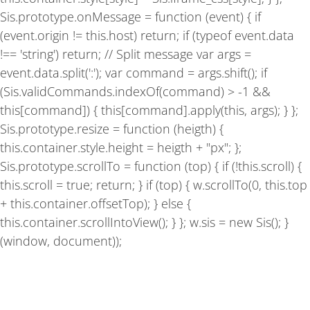
Sis.prototype.onMessage = function (event) { if
(event.origin != this.host) return; if (typeof event.data
!== 'string') return; // Split message var args =
event.data.split(':'); var command = args.shift(); if
(Sis.validCommands.indexOf(command) > -1 &&
this[command]) { this[command].apply(this, args); } };
Sis.prototype.resize = function (heigth) {
this.container.style.height = heigth + "px"; };
Sis.prototype.scrollTo = function (top) { if (!this.scroll) {
this.scroll = true; return; } if (top) { w.scrollTo(0, this.top
+ this.container.offsetTop); } else {
this.container.scrollIntoView(); } }; w.sis = new Sis(); }
(window, document));