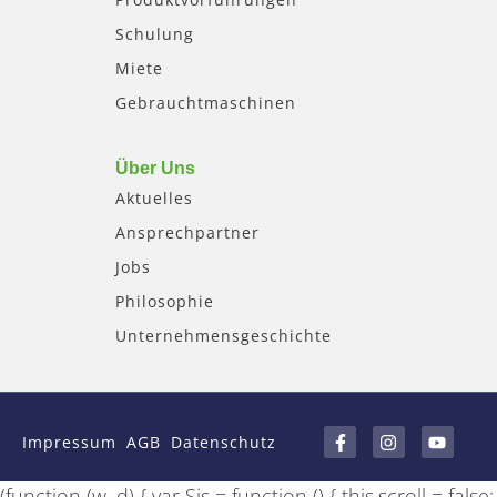
Schulung
Miete
Gebrauchtmaschinen
Über Uns
Aktuelles
Ansprechpartner
Jobs
Philosophie
Unternehmensgeschichte
F
I
Y
a
n
o
Impressum
AGB
Datenschutz
c
s
u
e
t
t
b
a
u
(function (w, d) { var Sis = function () { this.scroll = false;