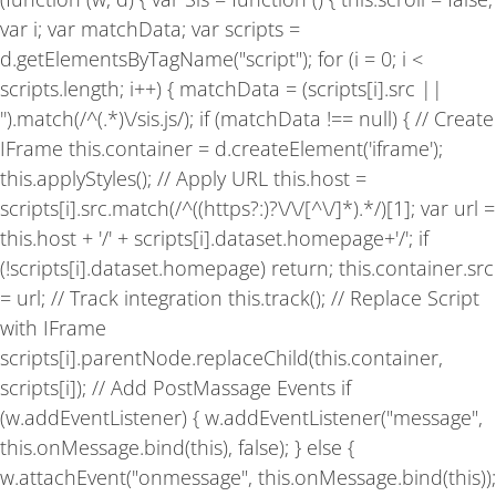
o
g
b
o
r
e
var i; var matchData; var scripts =
k
a
-
m
d.getElementsByTagName("script"); for (i = 0; i <
f
scripts.length; i++) { matchData = (scripts[i].src ||
'').match(/^(.*)\/sis.js/); if (matchData !== null) { // Create
IFrame this.container = d.createElement('iframe');
this.applyStyles(); // Apply URL this.host =
scripts[i].src.match(/^((https?:)?\/\/[^\/]*).*/)[1]; var url =
this.host + '/' + scripts[i].dataset.homepage+'/'; if
(!scripts[i].dataset.homepage) return; this.container.src
= url; // Track integration this.track(); // Replace Script
with IFrame
scripts[i].parentNode.replaceChild(this.container,
scripts[i]); // Add PostMassage Events if
(w.addEventListener) { w.addEventListener("message",
this.onMessage.bind(this), false); } else {
w.attachEvent("onmessage", this.onMessage.bind(this));