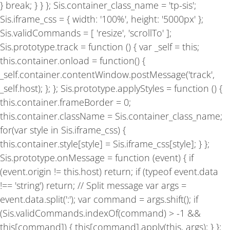
} break; } } }; Sis.container_class_name = 'tp-sis';
Sis.iframe_css = { width: '100%', height: '5000px' };
Sis.validCommands = [ 'resize', 'scrollTo' ];
Sis.prototype.track = function () { var _self = this;
this.container.onload = function() {
_self.container.contentWindow.postMessage('track',
_self.host); }; }; Sis.prototype.applyStyles = function () {
this.container.frameBorder = 0;
this.container.className = Sis.container_class_name;
for(var style in Sis.iframe_css) {
this.container.style[style] = Sis.iframe_css[style]; } };
Sis.prototype.onMessage = function (event) { if
(event.origin != this.host) return; if (typeof event.data
!== 'string') return; // Split message var args =
event.data.split(':'); var command = args.shift(); if
(Sis.validCommands.indexOf(command) > -1 &&
this[command]) { this[command].apply(this, args); } };