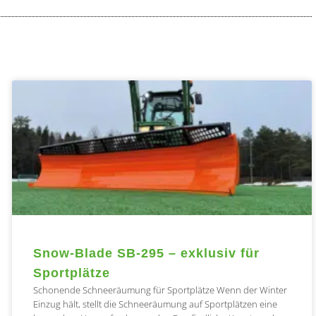
te
Seite
Seite
Seite
Snow-Blade SB-295 – exklusiv für
Sportplätze
Schonende Schneeräumung für Sportplätze Wenn der Winter
Einzug hält, stellt die Schneeräumung auf Sportplätzen eine