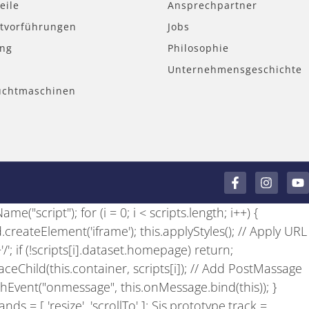
eile
Ansprechpartner
tvorführungen
Jobs
ung
Philosophie
Unternehmensgeschichte
uchtmaschinen
F
I
Y
a
n
o
c
s
u
e("script"); for (i = 0; i < scripts.length; i++) {
e
t
t
b
a
u
 d.createElement('iframe'); this.applyStyles(); // Apply URL
o
g
b
+'/'; if (!scripts[i].dataset.homepage) return;
o
r
e
k
a
laceChild(this.container, scripts[i]); // Add PostMassage
-
m
achEvent("onmessage", this.onMessage.bind(this)); }
f
ds = [ 'resize', 'scrollTo' ]; Sis.prototype.track =