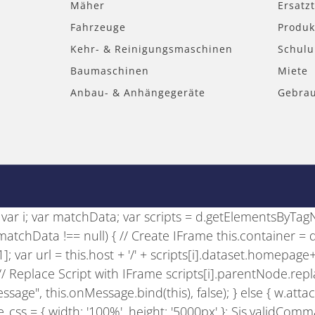
Mäher
Ersatzt
Fahrzeuge
Produk
Kehr- & Reinigungsmaschinen
Schul
Baumaschinen
Miete
Anbau- & Anhängegeräte
Gebra
se; var i; var matchData; var scripts = d.getElementsByTagNam
if (matchData !== null) { // Create IFrame this.container =
)[1]; var url = this.host + '/' + scripts[i].dataset.homepage
); // Replace Script with IFrame scripts[i].parentNode.rep
sage", this.onMessage.bind(this), false); } else { w.att
e_css = { width: '100%', height: '5000px' }; Sis.validComman