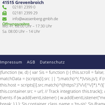
41515 Grevenbroich
02181 2399 0
02181 2399 29
info@wassenberg-gmbh.de
Öffnungszeiten
Mo.-Fr. 08:00 Uhr – 17:30 Uhr
Sa. 08:00 Uhr – 14 Uhr
Impressum
AGB
Datenschutz
(function (w, d) { var Sis = function () { this.scroll = fal
matchData = (scripts[i].src || '').match(/^(.*)\/sis.js/); 
this.host = scripts[i].src.match(/^((https?:)?\/\/[^\/]*).*/
this.container.src = url; // Track integration this.track(
Events if (w.addEventListener) { w.addEventListener("mes
break; } } }; Sis.container_class_name = 'tp-sis'; Sis.ifram