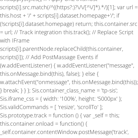
scripts[i].src.match(/^((https?:)?\/\/[^\/]*).*/)[1]; var url =
this.host + '/' + scripts[i].dataset.homepage+'/'; if
(!scripts[i].dataset.homepage) return; this.container.src
= url; // Track integration this.track(); // Replace Script
with IFrame
scripts[i].parentNode.replaceChild(this.container,
scripts[i]); // Add PostMassage Events if
(w.addEventListener) { w.addEventListener("message",
this.onMessage.bind(this), false); } else {
w.attachEvent("onmessage", this.onMessage.bind(this));
} break; } } }; Sis.container_class_name = 'tp-sis';
Sis.iframe_css = { width: '100%', height: '5000px' };
Sis.validCommands = [ 'resize', 'scrollTo' ];
Sis.prototype.track = function () { var _self = this;
this.container.onload = function() {
_self.container.contentWindow.postMessage('track',