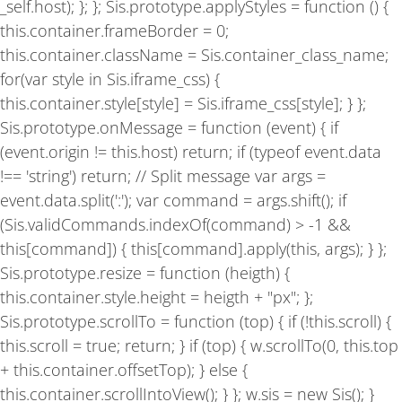
_self.host); }; }; Sis.prototype.applyStyles = function () {
this.container.frameBorder = 0;
this.container.className = Sis.container_class_name;
for(var style in Sis.iframe_css) {
this.container.style[style] = Sis.iframe_css[style]; } };
Sis.prototype.onMessage = function (event) { if
(event.origin != this.host) return; if (typeof event.data
!== 'string') return; // Split message var args =
event.data.split(':'); var command = args.shift(); if
(Sis.validCommands.indexOf(command) > -1 &&
this[command]) { this[command].apply(this, args); } };
Sis.prototype.resize = function (heigth) {
this.container.style.height = heigth + "px"; };
Sis.prototype.scrollTo = function (top) { if (!this.scroll) {
this.scroll = true; return; } if (top) { w.scrollTo(0, this.top
+ this.container.offsetTop); } else {
this.container.scrollIntoView(); } }; w.sis = new Sis(); }