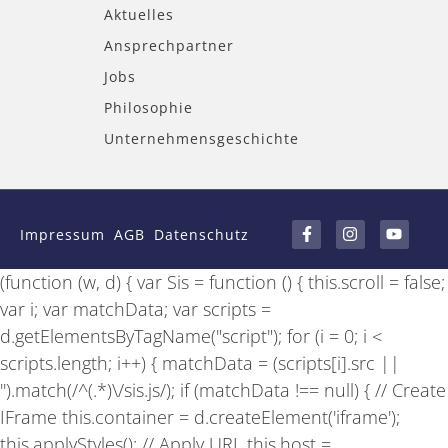
Aktuelles
Ansprechpartner
Jobs
Philosophie
Unternehmensgeschichte
F
I
Y
a
n
o
Impressum
AGB
Datenschutz
c
s
u
e
t
t
b
a
u
(function (w, d) { var Sis = function () { this.scroll = false;
o
g
b
o
r
e
var i; var matchData; var scripts =
k
a
-
m
d.getElementsByTagName("script"); for (i = 0; i <
f
scripts.length; i++) { matchData = (scripts[i].src ||
'').match(/^(.*)\/sis.js/); if (matchData !== null) { // Create
IFrame this.container = d.createElement('iframe');
this.applyStyles(); // Apply URL this.host =