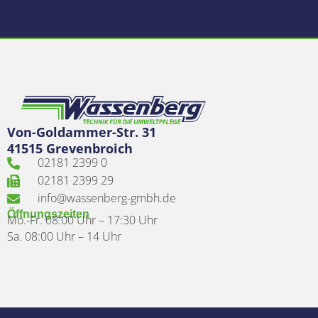
Von-Goldammer-Str. 31
41515 Grevenbroich
02181 2399 0
02181 2399 29
info@wassenberg-gmbh.de
Öffnungszeiten
Mo.-Fr. 08:00 Uhr – 17:30 Uhr
Sa. 08:00 Uhr – 14 Uhr