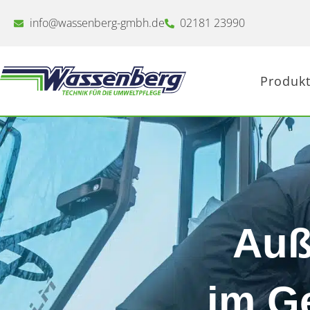
Zum
Inhalt
info@wassenberg-gmbh.de
02181 23990
springen
Produkt
Auß
im Ge