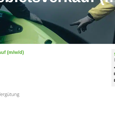
uf (m/w/d)
 Vergütung