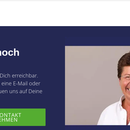
noch
 Dich erreichbar.
 eine E-Mail oder
euen uns auf Deine
KONTAKT
EHMEN