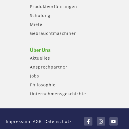
Produktvorführungen
Schulung
Miete
Gebrauchtmaschinen
Über Uns
Aktuelles
Ansprechpartner
Jobs
Philosophie
Unternehmensgeschichte
F
I
Y
a
n
o
Impressum
AGB
Datenschutz
c
s
u
e
t
t