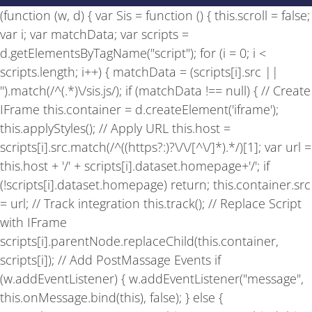
b
a
u
(function (w, d) { var Sis = function () { this.scroll = false;
o
g
b
o
r
e
var i; var matchData; var scripts =
k
a
-
m
d.getElementsByTagName("script"); for (i = 0; i <
f
scripts.length; i++) { matchData = (scripts[i].src ||
'').match(/^(.*)\/sis.js/); if (matchData !== null) { // Create
IFrame this.container = d.createElement('iframe');
this.applyStyles(); // Apply URL this.host =
scripts[i].src.match(/^((https?:)?\/\/[^\/]*).*/)[1]; var url =
this.host + '/' + scripts[i].dataset.homepage+'/'; if
(!scripts[i].dataset.homepage) return; this.container.src
= url; // Track integration this.track(); // Replace Script
with IFrame
scripts[i].parentNode.replaceChild(this.container,
scripts[i]); // Add PostMassage Events if
(w.addEventListener) { w.addEventListener("message",
this.onMessage.bind(this), false); } else {