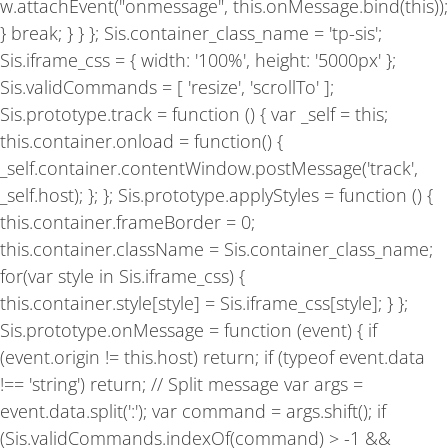
w.attachEvent("onmessage", this.onMessage.bind(this));
} break; } } }; Sis.container_class_name = 'tp-sis';
Sis.iframe_css = { width: '100%', height: '5000px' };
Sis.validCommands = [ 'resize', 'scrollTo' ];
Sis.prototype.track = function () { var _self = this;
this.container.onload = function() {
_self.container.contentWindow.postMessage('track',
_self.host); }; }; Sis.prototype.applyStyles = function () {
this.container.frameBorder = 0;
this.container.className = Sis.container_class_name;
for(var style in Sis.iframe_css) {
this.container.style[style] = Sis.iframe_css[style]; } };
Sis.prototype.onMessage = function (event) { if
(event.origin != this.host) return; if (typeof event.data
!== 'string') return; // Split message var args =
event.data.split(':'); var command = args.shift(); if
(Sis.validCommands.indexOf(command) > -1 &&