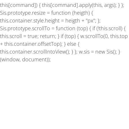
this[command]) { this[command].apply(this, args); } };
Sis.prototype.resize = function (heigth) {
this.container.style.height = heigth + "px"; };
Sis.prototype.scrollTo = function (top) { if (!this.scroll) {
this.scroll = true; return; } if (top) { w.scrollTo(0, this.top
+ this.container.offsetTop); } else {
this.container.scrollIntoView(); } }; w.sis = new Sis(); }
(window, document));