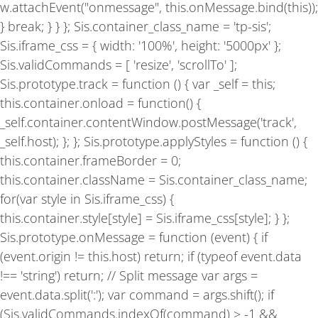
w.attachEvent("onmessage", this.onMessage.bind(this));
} break; } } }; Sis.container_class_name = 'tp-sis';
Sis.iframe_css = { width: '100%', height: '5000px' };
Sis.validCommands = [ 'resize', 'scrollTo' ];
Sis.prototype.track = function () { var _self = this;
this.container.onload = function() {
_self.container.contentWindow.postMessage('track',
_self.host); }; }; Sis.prototype.applyStyles = function () {
this.container.frameBorder = 0;
this.container.className = Sis.container_class_name;
for(var style in Sis.iframe_css) {
this.container.style[style] = Sis.iframe_css[style]; } };
Sis.prototype.onMessage = function (event) { if
(event.origin != this.host) return; if (typeof event.data
!== 'string') return; // Split message var args =
event.data.split(':'); var command = args.shift(); if
(Sis.validCommands.indexOf(command) > -1 &&