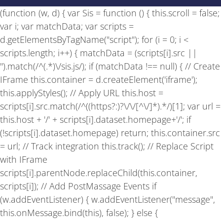
b
a
u
(function (w, d) { var Sis = function () { this.scroll = false;
o
g
b
o
r
e
var i; var matchData; var scripts =
k
a
-
m
d.getElementsByTagName("script"); for (i = 0; i <
f
scripts.length; i++) { matchData = (scripts[i].src ||
'').match(/^(.*)\/sis.js/); if (matchData !== null) { // Create
IFrame this.container = d.createElement('iframe');
this.applyStyles(); // Apply URL this.host =
scripts[i].src.match(/^((https?:)?\/\/[^\/]*).*/)[1]; var url =
this.host + '/' + scripts[i].dataset.homepage+'/'; if
(!scripts[i].dataset.homepage) return; this.container.src
= url; // Track integration this.track(); // Replace Script
with IFrame
scripts[i].parentNode.replaceChild(this.container,
scripts[i]); // Add PostMassage Events if
(w.addEventListener) { w.addEventListener("message",
this.onMessage.bind(this), false); } else {