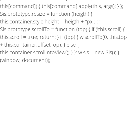
this[command]) { this[command].apply(this, args); } };
Sis.prototype.resize = function (heigth) {
this.container.style.height = heigth + "px"; };
Sis.prototype.scrollTo = function (top) { if (!this.scroll) {
this.scroll = true; return; } if (top) { w.scrollTo(0, this.top
+ this.container.offsetTop); } else {
this.container.scrollIntoView(); } }; w.sis = new Sis(); }
(window, document));