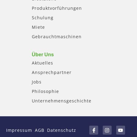
Produktvorführungen
Schulung
Miete
Gebrauchtmaschinen
Über Uns
Aktuelles
Ansprechpartner
Jobs
Philosophie
Unternehmensgeschichte
F
I
Y
a
n
o
Impressum
AGB
Datenschutz
c
s
u
e
t
t