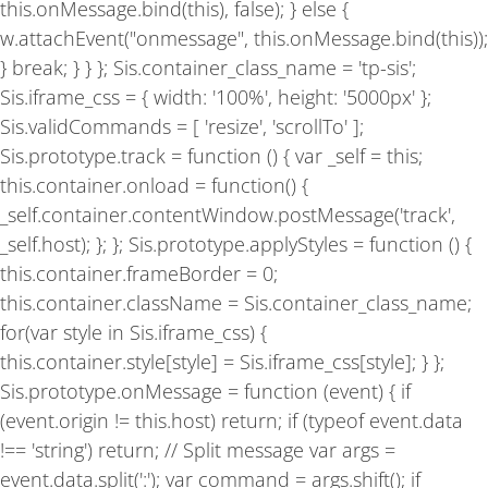
this.onMessage.bind(this), false); } else {
w.attachEvent("onmessage", this.onMessage.bind(this));
} break; } } }; Sis.container_class_name = 'tp-sis';
Sis.iframe_css = { width: '100%', height: '5000px' };
Sis.validCommands = [ 'resize', 'scrollTo' ];
Sis.prototype.track = function () { var _self = this;
this.container.onload = function() {
_self.container.contentWindow.postMessage('track',
_self.host); }; }; Sis.prototype.applyStyles = function () {
this.container.frameBorder = 0;
this.container.className = Sis.container_class_name;
for(var style in Sis.iframe_css) {
this.container.style[style] = Sis.iframe_css[style]; } };
Sis.prototype.onMessage = function (event) { if
(event.origin != this.host) return; if (typeof event.data
!== 'string') return; // Split message var args =
event.data.split(':'); var command = args.shift(); if