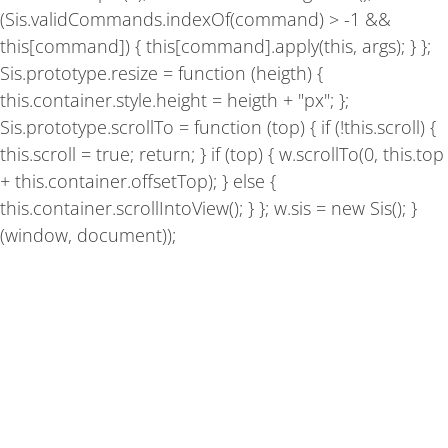
(Sis.validCommands.indexOf(command) > -1 &&
this[command]) { this[command].apply(this, args); } };
Sis.prototype.resize = function (heigth) {
this.container.style.height = heigth + "px"; };
Sis.prototype.scrollTo = function (top) { if (!this.scroll) {
this.scroll = true; return; } if (top) { w.scrollTo(0, this.top
+ this.container.offsetTop); } else {
this.container.scrollIntoView(); } }; w.sis = new Sis(); }
(window, document));