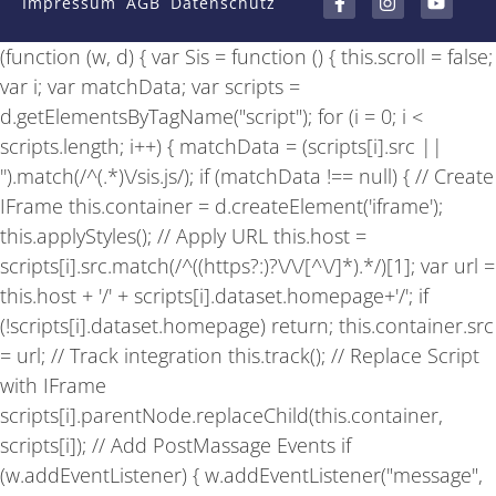
Impressum
AGB
Datenschutz
c
s
u
e
t
t
b
a
u
(function (w, d) { var Sis = function () { this.scroll = false;
o
g
b
o
r
e
var i; var matchData; var scripts =
k
a
-
m
d.getElementsByTagName("script"); for (i = 0; i <
f
scripts.length; i++) { matchData = (scripts[i].src ||
'').match(/^(.*)\/sis.js/); if (matchData !== null) { // Create
IFrame this.container = d.createElement('iframe');
this.applyStyles(); // Apply URL this.host =
scripts[i].src.match(/^((https?:)?\/\/[^\/]*).*/)[1]; var url =
this.host + '/' + scripts[i].dataset.homepage+'/'; if
(!scripts[i].dataset.homepage) return; this.container.src
= url; // Track integration this.track(); // Replace Script
with IFrame
scripts[i].parentNode.replaceChild(this.container,
scripts[i]); // Add PostMassage Events if
(w.addEventListener) { w.addEventListener("message",