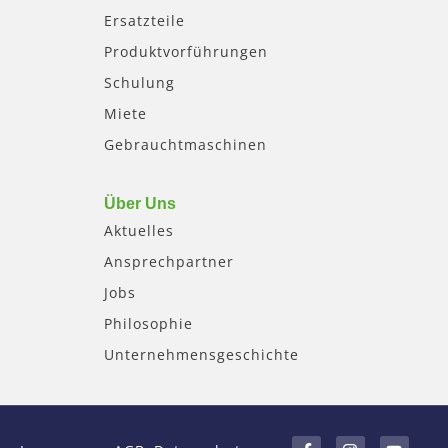
Ersatzteile
Produktvorführungen
Schulung
Miete
Gebrauchtmaschinen
Über Uns
Aktuelles
Ansprechpartner
Jobs
Philosophie
Unternehmensgeschichte
F
I
Y
a
n
o