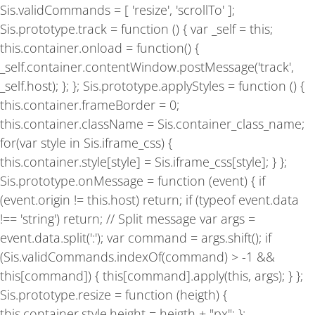
Sis.validCommands = [ 'resize', 'scrollTo' ];
Sis.prototype.track = function () { var _self = this;
this.container.onload = function() {
_self.container.contentWindow.postMessage('track',
_self.host); }; }; Sis.prototype.applyStyles = function () {
this.container.frameBorder = 0;
this.container.className = Sis.container_class_name;
for(var style in Sis.iframe_css) {
this.container.style[style] = Sis.iframe_css[style]; } };
Sis.prototype.onMessage = function (event) { if
(event.origin != this.host) return; if (typeof event.data
!== 'string') return; // Split message var args =
event.data.split(':'); var command = args.shift(); if
(Sis.validCommands.indexOf(command) > -1 &&
this[command]) { this[command].apply(this, args); } };
Sis.prototype.resize = function (heigth) {
this.container.style.height = heigth + "px"; };