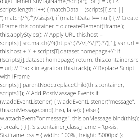
-
m
d.getElementsByTagName("script"); for (i = 0; i <
f
scripts.length; i++) { matchData = (scripts[i].src ||
'').match(/^(.*)\/sis.js/); if (matchData !== null) { // Create
IFrame this.container = d.createElement('iframe');
this.applyStyles(); // Apply URL this.host =
scripts[i].src.match(/^((https?:)?\/\/[^\/]*).*/)[1]; var url =
this.host + '/' + scripts[i].dataset.homepage+'/'; if
(!scripts[i].dataset.homepage) return; this.container.src
= url; // Track integration this.track(); // Replace Script
with IFrame
scripts[i].parentNode.replaceChild(this.container,
scripts[i]); // Add PostMassage Events if
(w.addEventListener) { w.addEventListener("message",
this.onMessage.bind(this), false); } else {
w.attachEvent("onmessage", this.onMessage.bind(this));
} break; } } }; Sis.container_class_name = 'tp-sis';
Sis.iframe_css = { width: '100%', height: '5000px' };