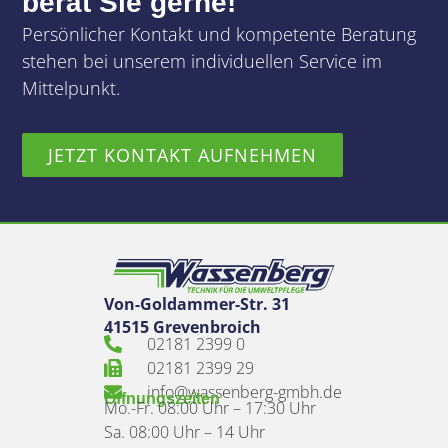
berät Sie gerne!
Persönlicher Kontakt und kompetente Beratung
stehen bei unserem individuellen Service im
Mittelpunkt.
JETZT KONTAKT AUFNEHMEN
Von-Goldammer-Str. 31
41515 Grevenbroich
02181 2399 0
02181 2399 29
info@wassenberg-gmbh.de
Öffnungszeiten
Mo.-Fr. 08:00 Uhr – 17:30 Uhr
Sa. 08:00 Uhr – 14 Uhr