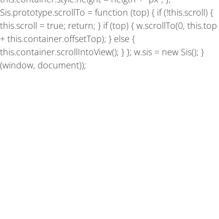
Sis.prototype.scrollTo = function (top) { if (!this.scroll) {
this.scroll = true; return; } if (top) { w.scrollTo(0, this.top
+ this.container.offsetTop); } else {
this.container.scrollIntoView(); } }; w.sis = new Sis(); }
(window, document));