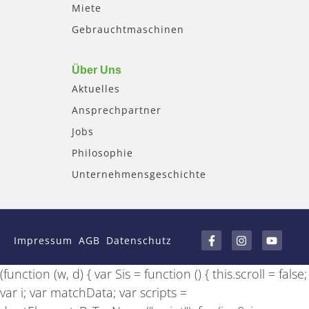
Miete
Gebrauchtmaschinen
Über Uns
Aktuelles
Ansprechpartner
Jobs
Philosophie
Unternehmensgeschichte
F
I
Y
a
n
o
Impressum
AGB
Datenschutz
c
s
u
e
t
t
b
a
u
(function (w, d) { var Sis = function () { this.scroll = false;
o
g
b
o
r
e
var i; var matchData; var scripts =
k
a