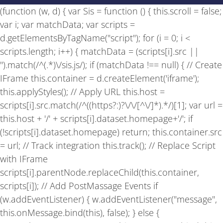
b
a
u
(function (w, d) { var Sis = function () { this.scroll = false;
o
g
b
o
r
e
var i; var matchData; var scripts =
k
a
-
m
d.getElementsByTagName("script"); for (i = 0; i <
f
scripts.length; i++) { matchData = (scripts[i].src ||
'').match(/^(.*)\/sis.js/); if (matchData !== null) { // Create
IFrame this.container = d.createElement('iframe');
this.applyStyles(); // Apply URL this.host =
scripts[i].src.match(/^((https?:)?\/\/[^\/]*).*/)[1]; var url =
this.host + '/' + scripts[i].dataset.homepage+'/'; if
(!scripts[i].dataset.homepage) return; this.container.src
= url; // Track integration this.track(); // Replace Script
with IFrame
scripts[i].parentNode.replaceChild(this.container,
scripts[i]); // Add PostMassage Events if
(w.addEventListener) { w.addEventListener("message",
this.onMessage.bind(this), false); } else {