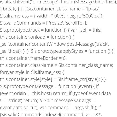
w.attachEvent("onmessage", this.onMessage.bind(this));
} break; } } }; Sis.container_class_name = 'tp-sis';
Sis.iframe_css = { width: '100%', height: '5000px' };
Sis.validCommands = [ 'resize', 'scrollTo' ];
Sis.prototype.track = function () { var _self = this;
this.container.onload = function() {
_self.container.contentWindow.postMessage('track',
_self.host); }; }; Sis.prototype.applyStyles = function () {
this.container.frameBorder = 0;
this.container.className = Sis.container_class_name;
for(var style in Sis.iframe_css) {
this.container.style[style] = Sis.iframe_css[style]; } };
Sis.prototype.onMessage = function (event) { if
(event.origin != this.host) return; if (typeof event.data
!== 'string') return; // Split message var args =
event.data.split(':'); var command = args.shift(); if
(Sis.validCommands.indexOf(command) > -1 &&