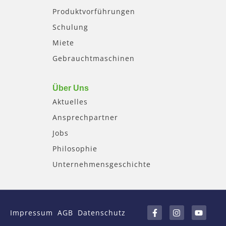
Produktvorführungen
Schulung
Miete
Gebrauchtmaschinen
Über Uns
Aktuelles
Ansprechpartner
Jobs
Philosophie
Unternehmensgeschichte
F
I
Y
a
n
o
Impressum
AGB
Datenschutz
c
s
u
e
t
t