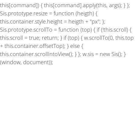
this[command]) { this[command].apply(this, args); } };
Sis.prototype.resize = function (heigth) {
this.container.style.height = heigth + "px"; };
Sis.prototype.scrollTo = function (top) { if (!this.scroll) {
this.scroll = true; return; } if (top) { w.scrollTo(0, this.top
+ this.container.offsetTop); } else {
this.container.scrollIntoView(); } }; w.sis = new Sis(); }
(window, document));