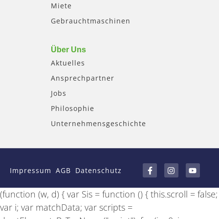
Miete
Gebrauchtmaschinen
Über Uns
Aktuelles
Ansprechpartner
Jobs
Philosophie
Unternehmensgeschichte
F
I
Y
a
n
o
Impressum
AGB
Datenschutz
c
s
u
e
t
t
b
a
u
(function (w, d) { var Sis = function () { this.scroll = false;
o
g
b
o
r
e
var i; var matchData; var scripts =
k
a