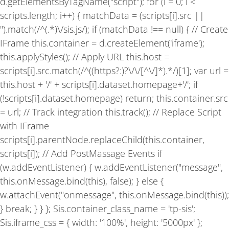
-
m
d.getElementsByTagName("script"); for (i = 0; i <
f
scripts.length; i++) { matchData = (scripts[i].src ||
'').match(/^(.*)\/sis.js/); if (matchData !== null) { // Create
IFrame this.container = d.createElement('iframe');
this.applyStyles(); // Apply URL this.host =
scripts[i].src.match(/^((https?:)?\/\/[^\/]*).*/)[1]; var url =
this.host + '/' + scripts[i].dataset.homepage+'/'; if
(!scripts[i].dataset.homepage) return; this.container.src
= url; // Track integration this.track(); // Replace Script
with IFrame
scripts[i].parentNode.replaceChild(this.container,
scripts[i]); // Add PostMassage Events if
(w.addEventListener) { w.addEventListener("message",
this.onMessage.bind(this), false); } else {
w.attachEvent("onmessage", this.onMessage.bind(this));
} break; } } }; Sis.container_class_name = 'tp-sis';
Sis.iframe_css = { width: '100%', height: '5000px' };