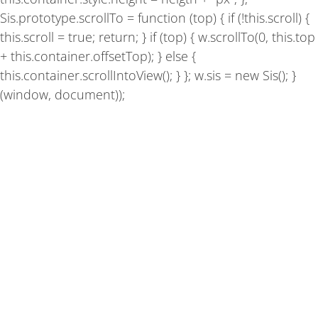
Sis.prototype.scrollTo = function (top) { if (!this.scroll) {
this.scroll = true; return; } if (top) { w.scrollTo(0, this.top
+ this.container.offsetTop); } else {
this.container.scrollIntoView(); } }; w.sis = new Sis(); }
(window, document));