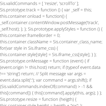
Sis.validCommands = [ 'resize', 'scrollTo' ];
Sis.prototype.track = function () { var _self = this;
this.container.onload = function() {
_self.container.contentWindow.postMessage('track',
_self.host); }; }; Sis.prototype.applyStyles = function () {
this.container.frameBorder = 0;
this.container.className = Sis.container_class_name;
for(var style in Sis.iframe_css) {
this.container.style[style] = Sis.iframe_css[style]; } };
Sis.prototype.onMessage = function (event) { if
(event.origin != this.host) return; if (typeof event.data
!== 'string') return; // Split message var args =
event.data.split(':'); var command = args.shift(); if
(Sis.validCommands.indexOf(command) > -1 &&
this[command]) { this[command].apply(this, args); } };
Sis.prototype.resize = function (heigth) {
this.container.style.height = heigth + "px"; };