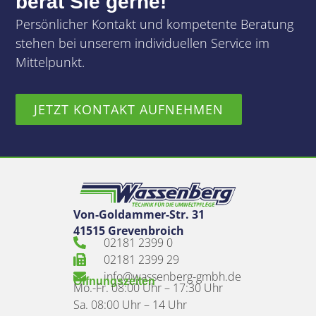
berät Sie gerne!
Persönlicher Kontakt und kompetente Beratung
stehen bei unserem individuellen Service im
Mittelpunkt.
JETZT KONTAKT AUFNEHMEN
Von-Goldammer-Str. 31
41515 Grevenbroich
02181 2399 0
02181 2399 29
info@wassenberg-gmbh.de
Öffnungszeiten
Mo.-Fr. 08:00 Uhr – 17:30 Uhr
Sa. 08:00 Uhr – 14 Uhr