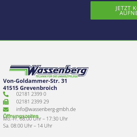
JETZT 
AUFN
Von-Goldammer-Str. 31
41515 Grevenbroich
02181 2399 0
02181 2399 29
info@wassenberg-gmbh.de
Öffnungszeiten
Mo.-Fr. 08:00 Uhr – 17:30 Uhr
Sa. 08:00 Uhr – 14 Uhr