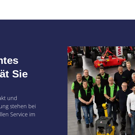
ntes
ät Sie
akt und
ung stehen bei
len Service im