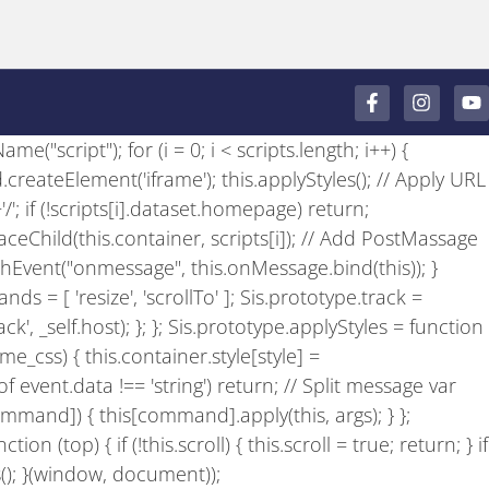
F
I
Y
a
n
o
c
s
u
e("script"); for (i = 0; i < scripts.length; i++) {
e
t
t
b
a
u
 d.createElement('iframe'); this.applyStyles(); // Apply URL
o
g
b
+'/'; if (!scripts[i].dataset.homepage) return;
o
r
e
k
a
laceChild(this.container, scripts[i]); // Add PostMassage
-
m
achEvent("onmessage", this.onMessage.bind(this)); }
f
ds = [ 'resize', 'scrollTo' ]; Sis.prototype.track =
', _self.host); }; }; Sis.prototype.applyStyles = function
e_css) { this.container.style[style] =
of event.data !== 'string') return; // Split message var
ommand]) { this[command].apply(this, args); } };
n (top) { if (!this.scroll) { this.scroll = true; return; } if
Sis(); }(window, document));