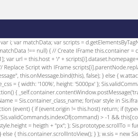
se; var i; var matchData; var scripts = d.getElementsByTagNam
if (matchData !== null) { // Create IFrame this.container =
)[1]; var url = this.host + '/' + scripts[i].dataset.homepage
); // Replace Script with IFrame scripts[i].parentNode.rep
sage", this.onMessage.bind(this), false); } else { w.att
e_css = { width: '100%', height: '5000px' }; Sis.validComman
nction() { _self.container.contentWindow.postMessage('track
ame = Sis.container_class_name; for(var style in Sis.ifram
on (event) { if (event.origin != this.host) return; if (type
); if (Sis.validCommands.indexOf(command) > -1 && this[c
le.height = heigth + "px"; }; Sis.prototype.scrollTo = functio
 } else { this.container.scrollIntoView(); } }; w.sis = new 