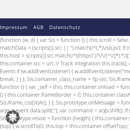
Impressum
AGB
Datenschutz
(function (w, d) { var Sis = function () { this.scroll = fal
matchData = (scripts[i].src || '').match(/^(.*)\/sis.js/); 
this.host = scripts[i].src.match(/^((https?:)?\/\/[^\/]*).*/
this.container.src = url; // Track integration this.track(
Events if (w.addEventListener) { w.addEventListener("mes
break; } } }; Sis.container_class_name = 'tp-sis'; Sis.ifram
function () { var _self = this; this.container.onload = fu
() { this.container.frameBorder = 0; this.container.classN
Sis.iframe_css[style]; } }; Sis.prototype.onMessage = functi
args = event.data.split(':'); var command = args.shift(
Sis.prototype.resize = function (heigth) { this.container.sty
(top) { w.scrollTo(0, this.top + this.container.offsetTop);