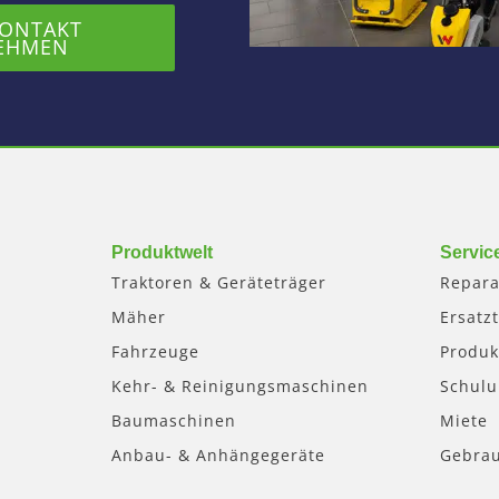
KONTAKT
EHMEN
Produktwelt
Servic
Traktoren & Geräteträger
Repara
Mäher
Ersatzt
Fahrzeuge
Produk
Kehr- & Reinigungsmaschinen
Schul
Baumaschinen
Miete
Anbau- & Anhängegeräte
Gebra