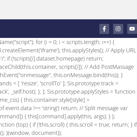
F
I
Y
a
n
o
c
s
u
e("script"); for (i = 0; i < scripts.length; i++) {
e
t
t
b
a
u
 d.createElement('iframe'); this.applyStyles(); // Apply URL
o
g
b
+'/'; if (!scripts[i].dataset.homepage) return;
o
r
e
k
a
laceChild(this.container, scripts[i]); // Add PostMassage
-
m
achEvent("onmessage", this.onMessage.bind(this)); }
f
ds = [ 'resize', 'scrollTo' ]; Sis.prototype.track =
', _self.host); }; }; Sis.prototype.applyStyles = function
e_css) { this.container.style[style] =
of event.data !== 'string') return; // Split message var
ommand]) { this[command].apply(this, args); } };
n (top) { if (!this.scroll) { this.scroll = true; return; } if
Sis(); }(window, document));