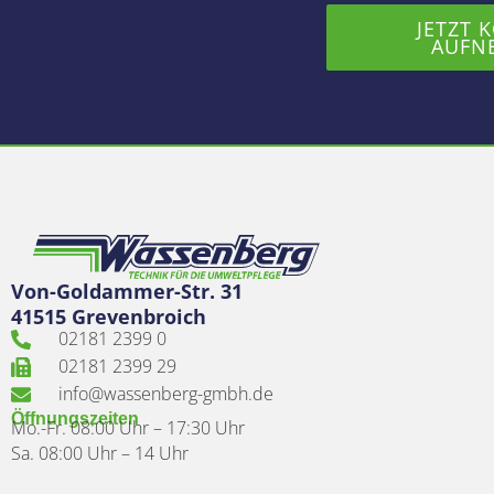
JETZT 
AUFN
Von-Goldammer-Str. 31
41515 Grevenbroich
02181 2399 0
02181 2399 29
info@wassenberg-gmbh.de
Öffnungszeiten
Mo.-Fr. 08:00 Uhr – 17:30 Uhr
Sa. 08:00 Uhr – 14 Uhr