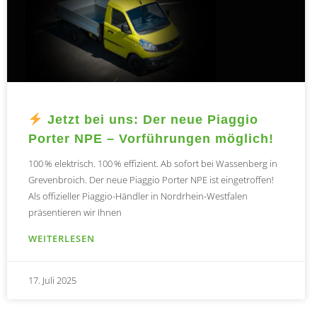
Jetzt bei uns: Der neue Piaggio
Porter NPE – Vorführungen möglich!
100 % elektrisch. 100 % effizient. Ab sofort bei Wassenberg in
Grevenbroich. Der neue Piaggio Porter NPE ist eingetroffen!
Als offizieller Piaggio-Händler in Nordrhein-Westfalen
präsentieren wir Ihnen
WEITERLESEN
17. Juli 2025