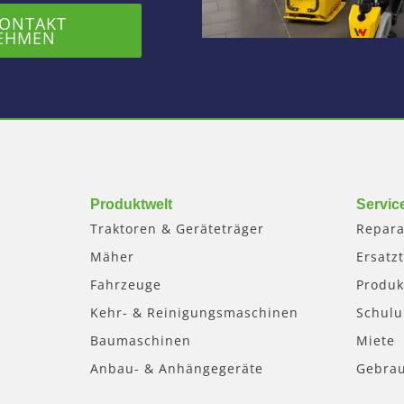
KONTAKT
EHMEN
Produktwelt
Servic
Traktoren & Geräteträger
Repara
Mäher
Ersatzt
Fahrzeuge
Produk
Kehr- & Reinigungsmaschinen
Schul
Baumaschinen
Miete
Anbau- & Anhängegeräte
Gebra