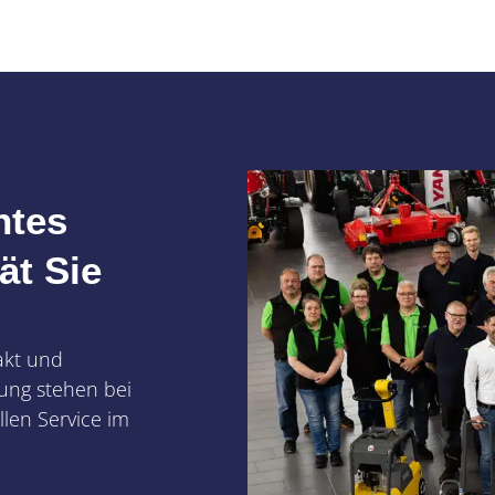
ntes
ät Sie
akt und
ung stehen bei
len Service im