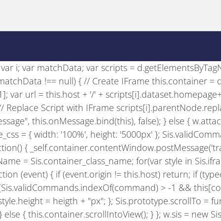
se; var i; var matchData; var scripts = d.getElementsByTagNam
if (matchData !== null) { // Create IFrame this.container =
)[1]; var url = this.host + '/' + scripts[i].dataset.homepage
); // Replace Script with IFrame scripts[i].parentNode.rep
sage", this.onMessage.bind(this), false); } else { w.att
e_css = { width: '100%', height: '5000px' }; Sis.validComman
nction() { _self.container.contentWindow.postMessage('track
ame = Sis.container_class_name; for(var style in Sis.ifram
on (event) { if (event.origin != this.host) return; if (type
); if (Sis.validCommands.indexOf(command) > -1 && this[c
le.height = heigth + "px"; }; Sis.prototype.scrollTo = functio
 } else { this.container.scrollIntoView(); } }; w.sis = new 