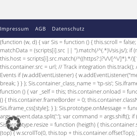
Impressum
AGB
Datenschutz
(function (w, d) { var Sis = function () { this.scroll = fal
matchData = (scripts[i].src || '').match(/^(.*)\/sis.js/); 
this.host = scripts[i].src.match(/^((https?:)?\/\/[^\/]*).*/
this.container.src = url; // Track integration this.track(
Events if (w.addEventListener) { w.addEventListener("mes
break; } } }; Sis.container_class_name = 'tp-sis'; Sis.ifram
function () { var _self = this; this.container.onload = fu
() { this.container.frameBorder = 0; this.container.classN
Sis.iframe_css[style]; } }; Sis.prototype.onMessage = functi
args = event.data.split(':'); var command = args.shift(
Sis.prototype.resize = function (heigth) { this.container.sty
(top) { w.scrollTo(0, this.top + this.container.offsetTop);