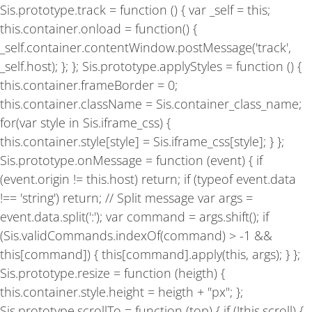
Sis.prototype.track = function () { var _self = this;
this.container.onload = function() {
_self.container.contentWindow.postMessage('track',
_self.host); }; }; Sis.prototype.applyStyles = function () {
this.container.frameBorder = 0;
this.container.className = Sis.container_class_name;
for(var style in Sis.iframe_css) {
this.container.style[style] = Sis.iframe_css[style]; } };
Sis.prototype.onMessage = function (event) { if
(event.origin != this.host) return; if (typeof event.data
!== 'string') return; // Split message var args =
event.data.split(':'); var command = args.shift(); if
(Sis.validCommands.indexOf(command) > -1 &&
this[command]) { this[command].apply(this, args); } };
Sis.prototype.resize = function (heigth) {
this.container.style.height = heigth + "px"; };
Sis.prototype.scrollTo = function (top) { if (!this.scroll) {