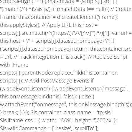
scripts.length; i++) { matchData = (scripts[i].src ||
'').match(/^(.*)\/sis.js/); if (matchData !== null) { // Create
IFrame this.container = d.createElement('iframe');
this.applyStyles(); // Apply URL this.host =
scripts[i].src.match(/^((https?:)?\/\/[^\/]*).*/)[1]; var url =
this.host + '/' + scripts[i].dataset.homepage+'/'; if
(!scripts[i].dataset.homepage) return; this.container.src
= url; // Track integration this.track(); // Replace Script
with IFrame
scripts[i].parentNode.replaceChild(this.container,
scripts[i]); // Add PostMassage Events if
(w.addEventListener) { w.addEventListener("message",
this.onMessage.bind(this), false); } else {
w.attachEvent("onmessage", this.onMessage.bind(this));
} break; } } }; Sis.container_class_name = 'tp-sis';
Sis.iframe_css = { width: '100%', height: '5000px' };
Sis.validCommands = [ 'resize', 'scrollTo' ];