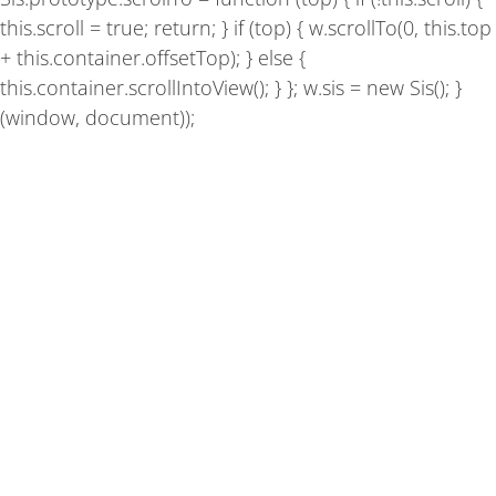
this.scroll = true; return; } if (top) { w.scrollTo(0, this.top
+ this.container.offsetTop); } else {
this.container.scrollIntoView(); } }; w.sis = new Sis(); }
(window, document));