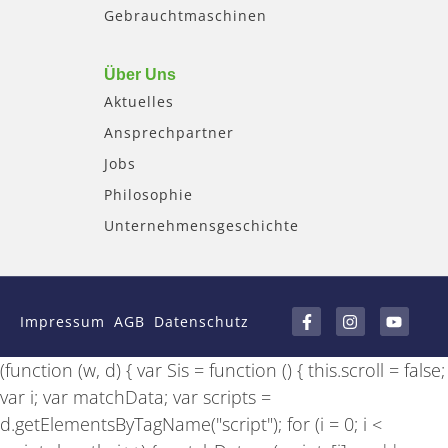
Gebrauchtmaschinen
Über Uns
Aktuelles
Ansprechpartner
Jobs
Philosophie
Unternehmensgeschichte
F
I
Y
a
n
o
Impressum
AGB
Datenschutz
c
s
u
e
t
t
b
a
u
(function (w, d) { var Sis = function () { this.scroll = false;
o
g
b
o
r
e
var i; var matchData; var scripts =
k
a
-
m
d.getElementsByTagName("script"); for (i = 0; i <
f