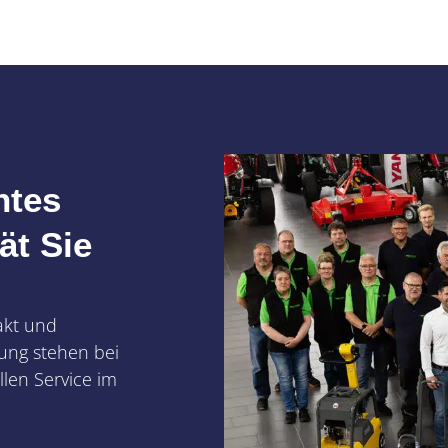
ntes
ät Sie
akt und
ung stehen bei
len Service im