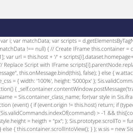
se; var i; var matchData; var scripts = d.getElementsByTagNam
if (matchData !== null) { // Create IFrame this.container =
)[1]; var url = this.host + '/' + scripts[i].dataset.homepage
); // Replace Script with IFrame scripts[i].parentNode.rep
sage", this.onMessage.bind(this), false); } else { w.att
e_css = { width: '100%', height: '5000px' }; Sis.validComman
nction() { _self.container.contentWindow.postMessage('track
ame = Sis.container_class_name; for(var style in Sis.ifram
on (event) { if (event.origin != this.host) return; if (type
); if (Sis.validCommands.indexOf(command) > -1 && this[c
le.height = heigth + "px"; }; Sis.prototype.scrollTo = functio
 } else { this.container.scrollIntoView(); } }; w.sis = new 