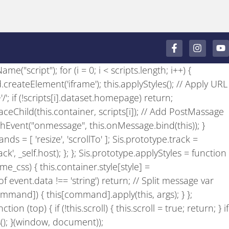
F
I
Y
a
n
o
c
s
u
e("script"); for (i = 0; i < scripts.length; i++) {
e
t
t
b
a
u
 d.createElement('iframe'); this.applyStyles(); // Apply URL
o
g
b
+'/'; if (!scripts[i].dataset.homepage) return;
o
r
e
k
a
laceChild(this.container, scripts[i]); // Add PostMassage
-
m
achEvent("onmessage", this.onMessage.bind(this)); }
f
ds = [ 'resize', 'scrollTo' ]; Sis.prototype.track =
', _self.host); }; }; Sis.prototype.applyStyles = function
e_css) { this.container.style[style] =
of event.data !== 'string') return; // Split message var
ommand]) { this[command].apply(this, args); } };
n (top) { if (!this.scroll) { this.scroll = true; return; } if
Sis(); }(window, document));