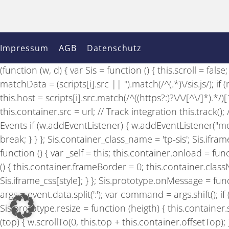
Impressum
AGB
Datenschutz
(function (w, d) { var Sis = function () { this.scroll = fal
matchData = (scripts[i].src || '').match(/^(.*)\/sis.js/); 
this.host = scripts[i].src.match(/^((https?:)?\/\/[^\/]*).*/
this.container.src = url; // Track integration this.track(
Events if (w.addEventListener) { w.addEventListener("mes
break; } } }; Sis.container_class_name = 'tp-sis'; Sis.ifram
function () { var _self = this; this.container.onload = fu
() { this.container.frameBorder = 0; this.container.classN
Sis.iframe_css[style]; } }; Sis.prototype.onMessage = functi
args = event.data.split(':'); var command = args.shift(
Sis.prototype.resize = function (heigth) { this.container.sty
(top) { w.scrollTo(0, this.top + this.container.offsetTop);