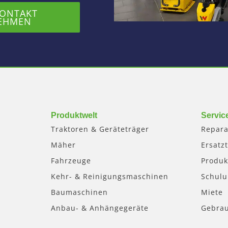
KONTAKT
EHMEN
Produktwelt
Servic
Traktoren & Geräteträger
Repara
Mäher
Ersatzt
Fahrzeuge
Produk
Kehr- & Reinigungsmaschinen
Schul
Baumaschinen
Miete
Anbau- & Anhängegeräte
Gebra