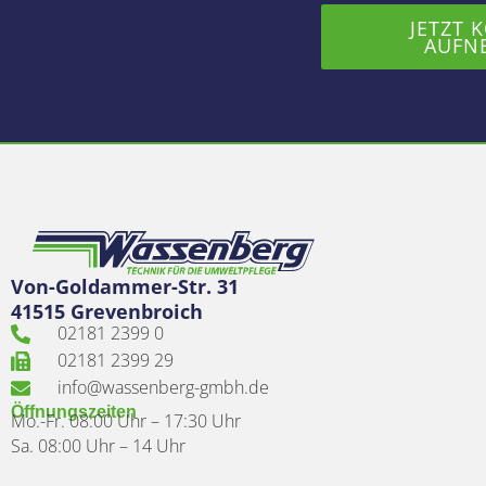
JETZT 
AUFN
Von-Goldammer-Str. 31
41515 Grevenbroich
02181 2399 0
02181 2399 29
info@wassenberg-gmbh.de
Öffnungszeiten
Mo.-Fr. 08:00 Uhr – 17:30 Uhr
Sa. 08:00 Uhr – 14 Uhr