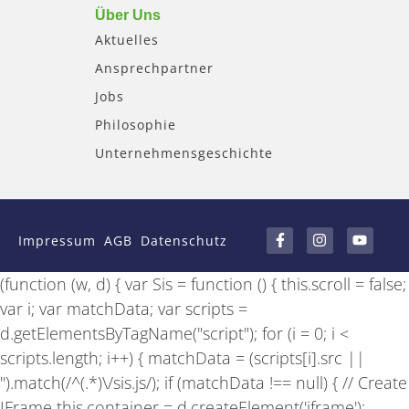
Über Uns
Aktuelles
Ansprechpartner
Jobs
Philosophie
Unternehmensgeschichte
F
I
Y
a
n
o
Impressum
AGB
Datenschutz
c
s
u
e
t
t
b
a
u
(function (w, d) { var Sis = function () { this.scroll = false;
o
g
b
o
r
e
var i; var matchData; var scripts =
k
a
-
m
d.getElementsByTagName("script"); for (i = 0; i <
f
scripts.length; i++) { matchData = (scripts[i].src ||
'').match(/^(.*)\/sis.js/); if (matchData !== null) { // Create
IFrame this.container = d.createElement('iframe');