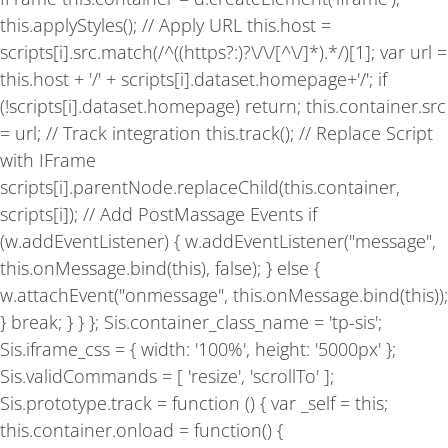
this.applyStyles(); // Apply URL this.host =
scripts[i].src.match(/^((https?:)?\/\/[^\/]*).*/)[1]; var url =
this.host + '/' + scripts[i].dataset.homepage+'/'; if
(!scripts[i].dataset.homepage) return; this.container.src
= url; // Track integration this.track(); // Replace Script
with IFrame
scripts[i].parentNode.replaceChild(this.container,
scripts[i]); // Add PostMassage Events if
(w.addEventListener) { w.addEventListener("message",
this.onMessage.bind(this), false); } else {
w.attachEvent("onmessage", this.onMessage.bind(this));
} break; } } }; Sis.container_class_name = 'tp-sis';
Sis.iframe_css = { width: '100%', height: '5000px' };
Sis.validCommands = [ 'resize', 'scrollTo' ];
Sis.prototype.track = function () { var _self = this;
this.container.onload = function() {