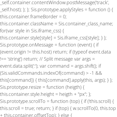
_self.container.contentWindow.postMessage('track',
_self.host); }; }; Sis.prototype.applyStyles = function () {
this.container.frameBorder = 0;
this.container.className = Sis.container_class_name;
for(var style in Sis.iframe_css) {
this.container.style[style] = Sis.iframe_css[style]; } };
Sis.prototype.onMessage = function (event) { if
(event.origin != this.host) return; if (typeof event.data
!== 'string') return; // Split message var args =
event.data.split(':'); var command = args.shift(); if
(Sis.validCommands.indexOf(command) > -1 &&
this[command]) { this[command].apply(this, args); } };
Sis.prototype.resize = function (heigth) {
this.container.style.height = heigth + "px"; };
Sis.prototype.scrollTo = function (top) { if (!this.scroll) {
this.scroll = true; return; } if (top) { w.scrollTo(0, this.top
+ this.container.offsetTop); } else {