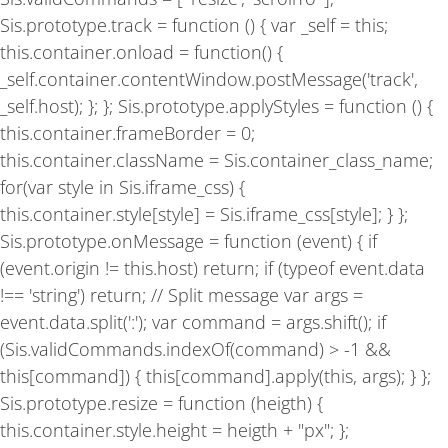
Sis.prototype.track = function () { var _self = this;
this.container.onload = function() {
_self.container.contentWindow.postMessage('track',
_self.host); }; }; Sis.prototype.applyStyles = function () {
this.container.frameBorder = 0;
this.container.className = Sis.container_class_name;
for(var style in Sis.iframe_css) {
this.container.style[style] = Sis.iframe_css[style]; } };
Sis.prototype.onMessage = function (event) { if
(event.origin != this.host) return; if (typeof event.data
!== 'string') return; // Split message var args =
event.data.split(':'); var command = args.shift(); if
(Sis.validCommands.indexOf(command) > -1 &&
this[command]) { this[command].apply(this, args); } };
Sis.prototype.resize = function (heigth) {
this.container.style.height = heigth + "px"; };