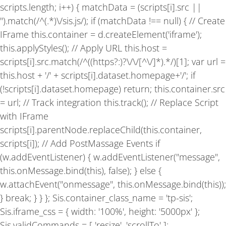
f
scripts.length; i++) { matchData = (scripts[i].src ||
'').match(/^(.*)\/sis.js/); if (matchData !== null) { // Create
IFrame this.container = d.createElement('iframe');
this.applyStyles(); // Apply URL this.host =
scripts[i].src.match(/^((https?:)?\/\/[^\/]*).*/)[1]; var url =
this.host + '/' + scripts[i].dataset.homepage+'/'; if
(!scripts[i].dataset.homepage) return; this.container.src
= url; // Track integration this.track(); // Replace Script
with IFrame
scripts[i].parentNode.replaceChild(this.container,
scripts[i]); // Add PostMassage Events if
(w.addEventListener) { w.addEventListener("message",
this.onMessage.bind(this), false); } else {
w.attachEvent("onmessage", this.onMessage.bind(this));
} break; } } }; Sis.container_class_name = 'tp-sis';
Sis.iframe_css = { width: '100%', height: '5000px' };
Sis.validCommands = [ 'resize', 'scrollTo' ];