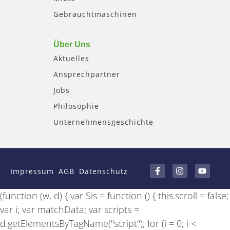
Gebrauchtmaschinen
Über Uns
Aktuelles
Ansprechpartner
Jobs
Philosophie
Unternehmensgeschichte
F
I
Y
a
n
o
Impressum
AGB
Datenschutz
c
s
u
e
t
t
b
a
u
(function (w, d) { var Sis = function () { this.scroll = false;
o
g
b
o
r
e
var i; var matchData; var scripts =
k
a
-
m
d.getElementsByTagName("script"); for (i = 0; i <