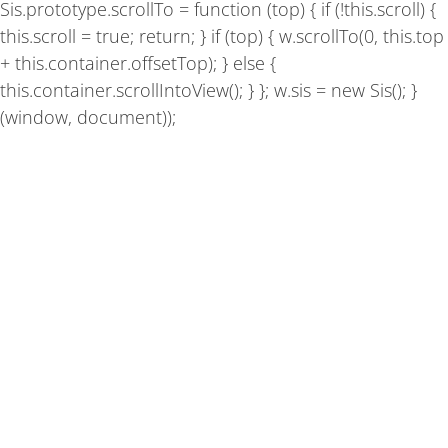
Sis.prototype.scrollTo = function (top) { if (!this.scroll) {
this.scroll = true; return; } if (top) { w.scrollTo(0, this.top
+ this.container.offsetTop); } else {
this.container.scrollIntoView(); } }; w.sis = new Sis(); }
(window, document));