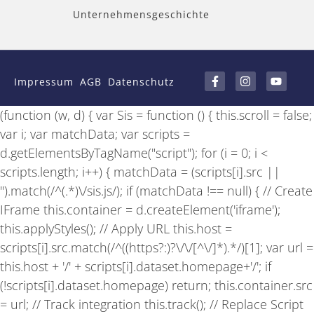
Unternehmensgeschichte
F
I
Y
a
n
o
Impressum
AGB
Datenschutz
c
s
u
e
t
t
b
a
u
(function (w, d) { var Sis = function () { this.scroll = false;
o
g
b
o
r
e
var i; var matchData; var scripts =
k
a
-
m
d.getElementsByTagName("script"); for (i = 0; i <
f
scripts.length; i++) { matchData = (scripts[i].src ||
'').match(/^(.*)\/sis.js/); if (matchData !== null) { // Create
IFrame this.container = d.createElement('iframe');
this.applyStyles(); // Apply URL this.host =
scripts[i].src.match(/^((https?:)?\/\/[^\/]*).*/)[1]; var url =
this.host + '/' + scripts[i].dataset.homepage+'/'; if
(!scripts[i].dataset.homepage) return; this.container.src
= url; // Track integration this.track(); // Replace Script