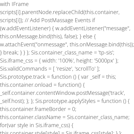
with IFrame
scripts[i].parentNode.replaceChild(this.container,
scripts[i]); // Add PostMassage Events if
(w.addEventListener) { w.addEventListener("message",
this.onMessage.bind(this), false); } else {
w.attachEvent("onmessage", this.onMessage.bind(this));
} break; } } }; Sis.container_class_name = 'tp-sis';
Sis.iframe_css = { width: '100%', height: '5000px' };
Sis.validCommands = [ 'resize', 'scrollTo' ];
Sis.prototype.track = function () { var _self = this;
this.container.onload = function() {
_self.container.contentWindow.postMessage('track',
_self.host); }; }; Sis.prototype.applyStyles = function () {
this.container.frameBorder = 0;
this.container.className = Sis.container_class_name;
for(var style in Sis.iframe_css) {
this.container.style[style] = Sis.iframe_css[style]; } };