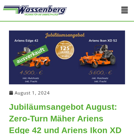
Zum
Main
Inhalt
springen
Men
August 1, 2024
Jubiläumsangebot August:
Zero-Turn Mäher Ariens
Edge 42 und Ariens Ikon XD