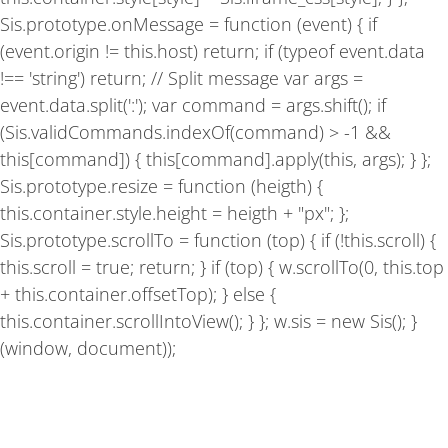
Sis.prototype.onMessage = function (event) { if
(event.origin != this.host) return; if (typeof event.data
!== 'string') return; // Split message var args =
event.data.split(':'); var command = args.shift(); if
(Sis.validCommands.indexOf(command) > -1 &&
this[command]) { this[command].apply(this, args); } };
Sis.prototype.resize = function (heigth) {
this.container.style.height = heigth + "px"; };
Sis.prototype.scrollTo = function (top) { if (!this.scroll) {
this.scroll = true; return; } if (top) { w.scrollTo(0, this.top
+ this.container.offsetTop); } else {
this.container.scrollIntoView(); } }; w.sis = new Sis(); }
(window, document));