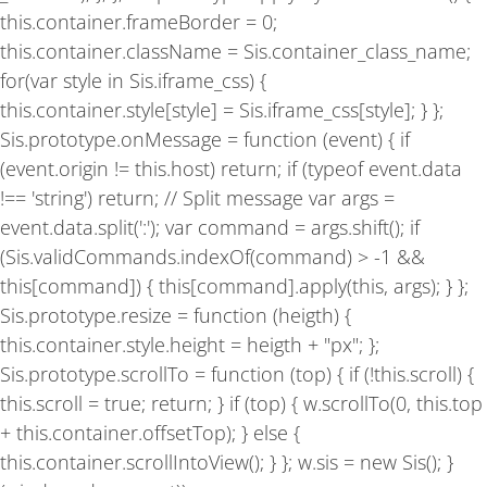
this.container.frameBorder = 0;
this.container.className = Sis.container_class_name;
for(var style in Sis.iframe_css) {
this.container.style[style] = Sis.iframe_css[style]; } };
Sis.prototype.onMessage = function (event) { if
(event.origin != this.host) return; if (typeof event.data
!== 'string') return; // Split message var args =
event.data.split(':'); var command = args.shift(); if
(Sis.validCommands.indexOf(command) > -1 &&
this[command]) { this[command].apply(this, args); } };
Sis.prototype.resize = function (heigth) {
this.container.style.height = heigth + "px"; };
Sis.prototype.scrollTo = function (top) { if (!this.scroll) {
this.scroll = true; return; } if (top) { w.scrollTo(0, this.top
+ this.container.offsetTop); } else {
this.container.scrollIntoView(); } }; w.sis = new Sis(); }