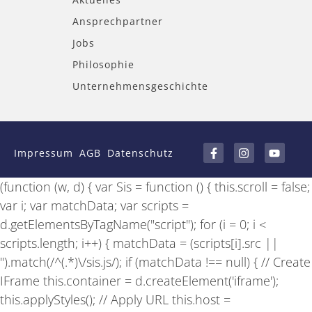
Ansprechpartner
Jobs
Philosophie
Unternehmensgeschichte
F
I
Y
a
n
o
Impressum
AGB
Datenschutz
c
s
u
e
t
t
b
a
u
(function (w, d) { var Sis = function () { this.scroll = false;
o
g
b
o
r
e
var i; var matchData; var scripts =
k
a
-
m
d.getElementsByTagName("script"); for (i = 0; i <
f
scripts.length; i++) { matchData = (scripts[i].src ||
'').match(/^(.*)\/sis.js/); if (matchData !== null) { // Create
IFrame this.container = d.createElement('iframe');
this.applyStyles(); // Apply URL this.host =