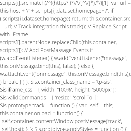
scripts[i].src.match(/^((https?:)?\/\/[^\/]*).*/)[1]; var url =
this.host + '/' + scripts[i].dataset.homepage+'/'; if
(!scripts[i].dataset.homepage) return; this.container.src
= url; // Track integration this.track(); // Replace Script
with IFrame
scripts[i].parentNode.replaceChild(this.container,
scripts[i]); // Add PostMassage Events if
(w.addEventListener) { w.addEventListener("message",
this.onMessage.bind(this), false); } else {
w.attachEvent("onmessage", this.onMessage.bind(this));
} break; } } }; Sis.container_class_name = 'tp-sis';
Sis.iframe_css = { width: '100%', height: '5000px' };
Sis.validCommands = [ 'resize', 'scrollTo' ];
Sis.prototype.track = function () { var _self = this;
this.container.onload = function() {
_self.container.contentWindow.postMessage('track',
_self.host); }; }; Sis.prototype.applyStyles = function () {