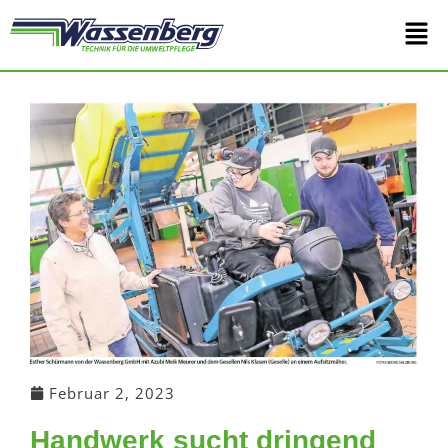
Zum
Main
Inhalt
springen
Men
Februar 2, 2023
Handwerk sucht dringend