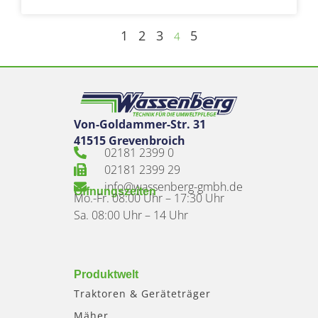
1
2
3
5
4
Von-Goldammer-Str. 31
41515 Grevenbroich
02181 2399 0
02181 2399 29
info@wassenberg-gmbh.de
Öffnungszeiten
Mo.-Fr. 08:00 Uhr – 17:30 Uhr
Sa. 08:00 Uhr – 14 Uhr
Produktwelt
Traktoren & Geräteträger
Mäher