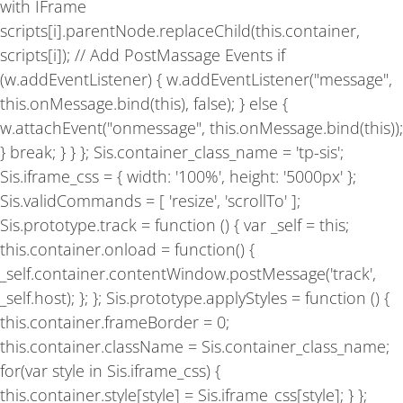
with IFrame
scripts[i].parentNode.replaceChild(this.container,
scripts[i]); // Add PostMassage Events if
(w.addEventListener) { w.addEventListener("message",
this.onMessage.bind(this), false); } else {
w.attachEvent("onmessage", this.onMessage.bind(this));
} break; } } }; Sis.container_class_name = 'tp-sis';
Sis.iframe_css = { width: '100%', height: '5000px' };
Sis.validCommands = [ 'resize', 'scrollTo' ];
Sis.prototype.track = function () { var _self = this;
this.container.onload = function() {
_self.container.contentWindow.postMessage('track',
_self.host); }; }; Sis.prototype.applyStyles = function () {
this.container.frameBorder = 0;
this.container.className = Sis.container_class_name;
for(var style in Sis.iframe_css) {
this.container.style[style] = Sis.iframe_css[style]; } };