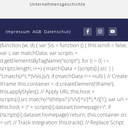
Unternehmensgeschichte
F
I
Y
a
n
o
Impressum
AGB
Datenschutz
c
s
u
e
t
t
b
a
u
(function (w, d) { var Sis = function () { this.scroll = false;
o
g
b
o
r
e
var i; var matchData; var scripts =
k
a
-
m
d.getElementsByTagName("script"); for (i = 0; i <
f
scripts.length; i++) { matchData = (scripts[i].src ||
'').match(/^(.*)\/sis.js/); if (matchData !== null) { // Create
IFrame this.container = d.createElement('iframe');
this.applyStyles(); // Apply URL this.host =
scripts[i].src.match(/^((https?:)?\/\/[^\/]*).*/)[1]; var url =
this.host + '/' + scripts[i].dataset.homepage+'/'; if
(!scripts[i].dataset.homepage) return; this.container.src
= url; // Track integration this.track(); // Replace Script