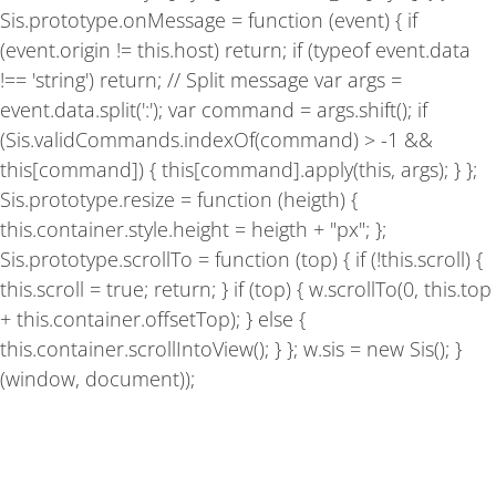
Sis.prototype.onMessage = function (event) { if
(event.origin != this.host) return; if (typeof event.data
!== 'string') return; // Split message var args =
event.data.split(':'); var command = args.shift(); if
(Sis.validCommands.indexOf(command) > -1 &&
this[command]) { this[command].apply(this, args); } };
Sis.prototype.resize = function (heigth) {
this.container.style.height = heigth + "px"; };
Sis.prototype.scrollTo = function (top) { if (!this.scroll) {
this.scroll = true; return; } if (top) { w.scrollTo(0, this.top
+ this.container.offsetTop); } else {
this.container.scrollIntoView(); } }; w.sis = new Sis(); }
(window, document));