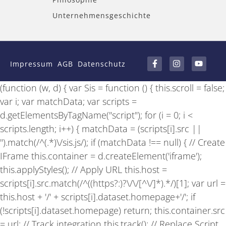
Unternehmensgeschichte
F
I
Y
a
n
o
Impressum
AGB
Datenschutz
c
s
u
e
t
t
b
a
u
(function (w, d) { var Sis = function () { this.scroll = false;
o
g
b
o
r
e
var i; var matchData; var scripts =
k
a
-
m
d.getElementsByTagName("script"); for (i = 0; i <
f
scripts.length; i++) { matchData = (scripts[i].src ||
'').match(/^(.*)\/sis.js/); if (matchData !== null) { // Create
IFrame this.container = d.createElement('iframe');
this.applyStyles(); // Apply URL this.host =
scripts[i].src.match(/^((https?:)?\/\/[^\/]*).*/)[1]; var url =
this.host + '/' + scripts[i].dataset.homepage+'/'; if
(!scripts[i].dataset.homepage) return; this.container.src
= url; // Track integration this.track(); // Replace Script