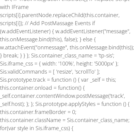
with IFrame
scripts[i].parentNode.replaceChild(this.container,
scripts[i]); // Add PostMassage Events if
(w.addEventListener) { w.addEventListener("message",
this.onMessage.bind(this), false); } else {
w.attachEvent("onmessage", this.onMessage.bind(this));
} break; } } }; Sis.container_class_name = 'tp-sis';
Sis.iframe_css = { width: '100%', height: '5000px' };
Sis.validCommands = [ 'resize', 'scrollTo' ];
Sis.prototype.track = function () { var _self = this;
this.container.onload = function() {
_self.container.contentWindow.postMessage('track',
_self.host); }; }; Sis.prototype.applyStyles = function () {
this.container.frameBorder = 0;
this.container.className = Sis.container_class_name;
for(var style in Sis.iframe_css) {