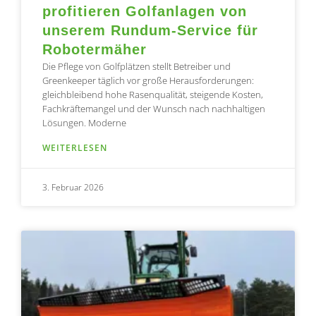
profitieren Golfanlagen von
unserem Rundum-Service für
Robotermäher
Die Pflege von Golfplätzen stellt Betreiber und
Greenkeeper täglich vor große Herausforderungen:
gleichbleibend hohe Rasenqualität, steigende Kosten,
Fachkräftemangel und der Wunsch nach nachhaltigen
Lösungen. Moderne
WEITERLESEN
3. Februar 2026