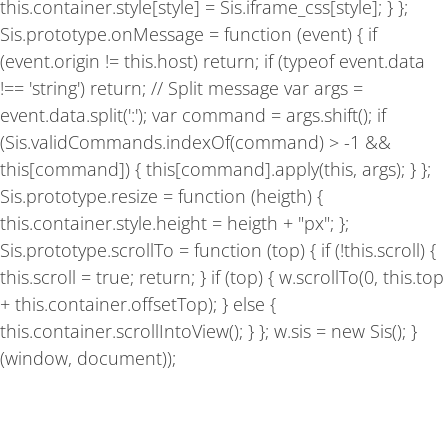
this.container.style[style] = Sis.iframe_css[style]; } };
Sis.prototype.onMessage = function (event) { if
(event.origin != this.host) return; if (typeof event.data
!== 'string') return; // Split message var args =
event.data.split(':'); var command = args.shift(); if
(Sis.validCommands.indexOf(command) > -1 &&
this[command]) { this[command].apply(this, args); } };
Sis.prototype.resize = function (heigth) {
this.container.style.height = heigth + "px"; };
Sis.prototype.scrollTo = function (top) { if (!this.scroll) {
this.scroll = true; return; } if (top) { w.scrollTo(0, this.top
+ this.container.offsetTop); } else {
this.container.scrollIntoView(); } }; w.sis = new Sis(); }
(window, document));