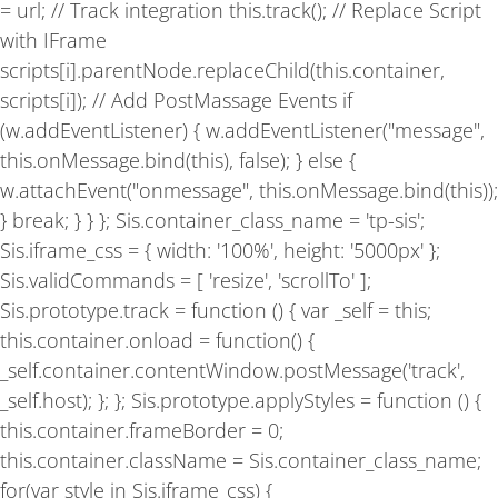
= url; // Track integration this.track(); // Replace Script
with IFrame
scripts[i].parentNode.replaceChild(this.container,
scripts[i]); // Add PostMassage Events if
(w.addEventListener) { w.addEventListener("message",
this.onMessage.bind(this), false); } else {
w.attachEvent("onmessage", this.onMessage.bind(this));
} break; } } }; Sis.container_class_name = 'tp-sis';
Sis.iframe_css = { width: '100%', height: '5000px' };
Sis.validCommands = [ 'resize', 'scrollTo' ];
Sis.prototype.track = function () { var _self = this;
this.container.onload = function() {
_self.container.contentWindow.postMessage('track',
_self.host); }; }; Sis.prototype.applyStyles = function () {
this.container.frameBorder = 0;
this.container.className = Sis.container_class_name;
for(var style in Sis.iframe_css) {