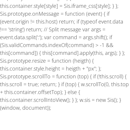
this.container.style[style] = Sis.iframe_css[style]; } };
Sis.prototype.onMessage = function (event) { if
(event.origin != this.host) return; if (typeof event.data
!== 'string') return; // Split message var args =
event.data.split(':'); var command = args.shift(); if
(Sis.validCommands.indexOf(command) > -1 &&
this[command]) { this[command].apply(this, args); } };
Sis.prototype.resize = function (heigth) {
this.container.style.height = heigth + "px"; };
Sis.prototype.scrollTo = function (top) { if (!this.scroll) {
this.scroll = true; return; } if (top) { w.scrollTo(0, this.top
+ this.container.offsetTop); } else {
this.container.scrollIntoView(); } }; w.sis = new Sis(); }
(window, document));