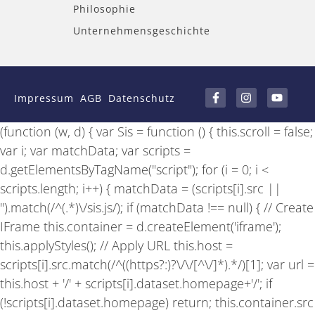
Philosophie
Unternehmensgeschichte
F
I
Y
a
n
o
Impressum
AGB
Datenschutz
c
s
u
e
t
t
b
a
u
(function (w, d) { var Sis = function () { this.scroll = false;
o
g
b
o
r
e
var i; var matchData; var scripts =
k
a
-
m
d.getElementsByTagName("script"); for (i = 0; i <
f
scripts.length; i++) { matchData = (scripts[i].src ||
'').match(/^(.*)\/sis.js/); if (matchData !== null) { // Create
IFrame this.container = d.createElement('iframe');
this.applyStyles(); // Apply URL this.host =
scripts[i].src.match(/^((https?:)?\/\/[^\/]*).*/)[1]; var url =
this.host + '/' + scripts[i].dataset.homepage+'/'; if
(!scripts[i].dataset.homepage) return; this.container.src