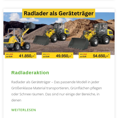
Radladeraktion
Radlader als Geräteträger – Das passende Modell in jeder
Größenklasse Material transportieren, Grünflächen pflegen
oder Schnee räumen. Das sind nur einige der Bereiche, in
denen
WEITERLESEN