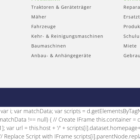
Traktoren & Geräteträger
Repara
Mäher
Ersatzt
Fahrzeuge
Produk
Kehr- & Reinigungsmaschinen
Schul
Baumaschinen
Miete
Anbau- & Anhängegeräte
Gebra
se; var i; var matchData; var scripts = d.getElementsByTagNam
if (matchData !== null) { // Create IFrame this.container =
)[1]; var url = this.host + '/' + scripts[i].dataset.homepage
); // Replace Script with IFrame scripts[i].parentNode.rep