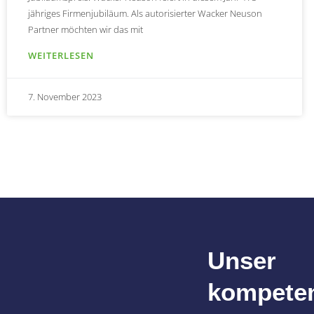
jähriges Firmenjubiläum. Als autorisierter Wacker Neuson
Partner möchten wir das mit
WEITERLESEN
7. November 2023
Unser
kompete