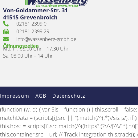
Von-Goldammer-Str. 31
41515 Grevenbroich
02181 2399 0
02181 2399 29
info@wassenberg-gmbh.de
Öffnungszeiten
Mo.-Fr. 08:00 Uhr – 17:30 Uhr
Sa. 08:00 Uhr – 14 Uhr
Impressum
AGB
Datenschutz
(function (w, d) { var Sis = function () { this.scroll = fal
matchData = (scripts[i].src || '').match(/^(.*)\/sis.js/); 
this.host = scripts[i].src.match(/^((https?:)?\/\/[^\/]*).*/
this.container.src = url; // Track integration this.track(