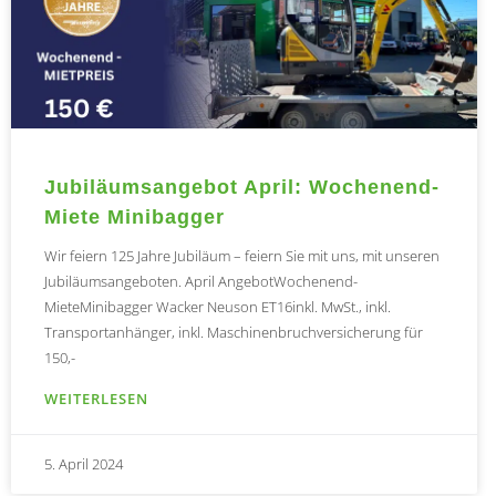
Jubiläumsangebot April: Wochenend-
Miete Minibagger
Wir feiern 125 Jahre Jubiläum – feiern Sie mit uns, mit unseren
Jubiläumsangeboten. April AngebotWochenend-
MieteMinibagger Wacker Neuson ET16inkl. MwSt., inkl.
Transportanhänger, inkl. Maschinenbruchversicherung für
150,-
WEITERLESEN
5. April 2024