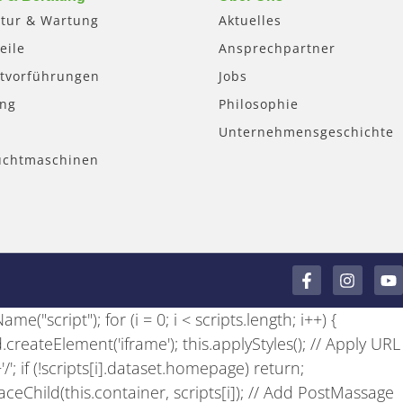
tur & Wartung
Aktuelles
eile
Ansprechpartner
tvorführungen
Jobs
ung
Philosophie
Unternehmensgeschichte
uchtmaschinen
F
I
Y
a
n
o
c
s
u
e("script"); for (i = 0; i < scripts.length; i++) {
e
t
t
b
a
u
 d.createElement('iframe'); this.applyStyles(); // Apply URL
o
g
b
+'/'; if (!scripts[i].dataset.homepage) return;
o
r
e
k
a
laceChild(this.container, scripts[i]); // Add PostMassage
-
m