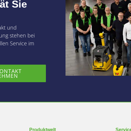
ät Sie
akt und
ung stehen bei
len Service im
KONTAKT
EHMEN
Produktwelt
Servic